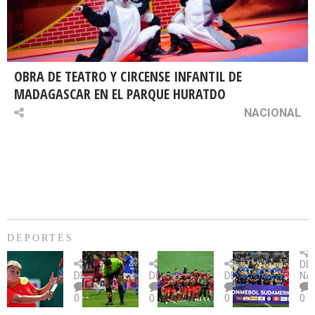
OBRA DE TEATRO Y CIRCENSE INFANTIL DE
MADAGASCAR EN EL PARQUE HURATDO
NACIONAL
DEPORTES
Billie
U.
Copa
Eve
DE
Jean
Católica
Sudamericana:
tie
DEPORTES
DEPORTES
DEPORTES
NA
King
fue
U.
un
0
0
0
0
Cup:
citada
La
dur
Chile
por
Calera
des