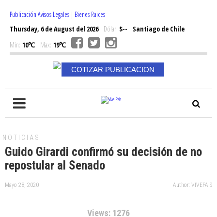
Publicación Avisos Legales
|
Bienes Raices
Thursday, 6 de August del 2026
Dólar:
$--
Santiago de Chile
Min:
10℃
Max:
19℃
COTIZAR PUBLICACION
NOTICIAS
Guido Girardi confirmó su decisión de no
repostular al Senado
Mayo 28, 2020
Author: VIVEPAIS
Views: 1276