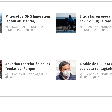
Microsoft y ONG Innovacien
Bicicletas en época
lanzan aDistancia,
Covid-19: ¿Qué cons
plataforma con cursos
momento de conduci
NACIONAL
,
TECNOLOGÍA
,
NACIONAL
,
NOTICIA
gratuitos online sobre
TENDENCIAS
0
TECNOLOGÍA
0
tecnología orientados a
emprendedores
Anuncian cancelación de las
Alcalde de Quillota
fondas del Parque
que está contagiad
O’Higgins debido al
COVID-19
NACIONAL
,
NOTICIAS
,
SALUD
NACIONAL
,
NOTICIA
coronavirus
0
SALUD
0