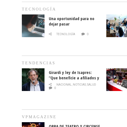
TECNOLOGÍA
Una oportunidad para no
dejar pasar
TECNOLOGÍA
0
TENDENCIAS
Girardi y ley de Isapres:
“Que beneficie a afiliados y
no legalice el abuso”
NACIONAL
,
NOTICIAS
,
SALUD
0
VPMAGAZINE
OBRA DE TEATRO Y CIRCENSE