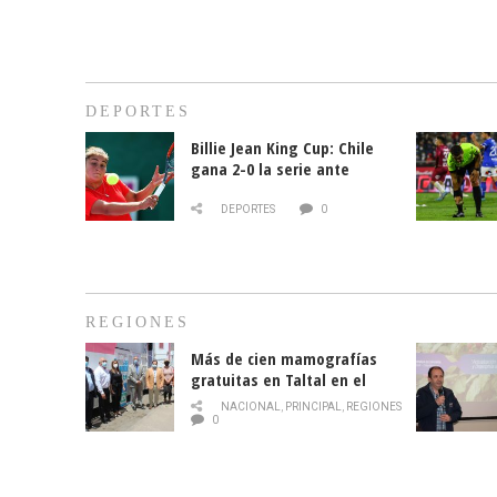
DEPORTES
Billie Jean King Cup: Chile
gana 2-0 la serie ante
Paraguay
DEPORTES
0
REGIONES
Más de cien mamografías
gratuitas en Taltal en el
mes de la prevención del
NACIONAL
,
PRINCIPAL
,
REGIONES
cáncer de mama
0