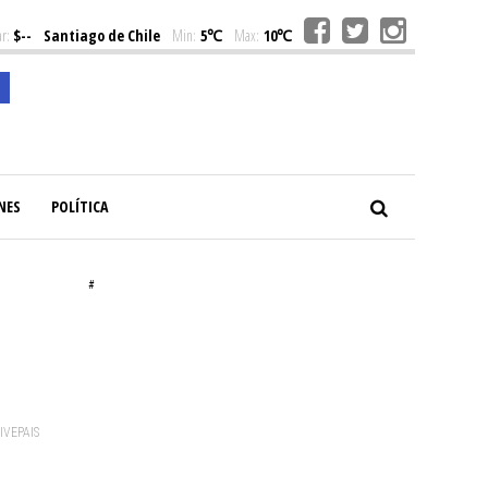
r:
$--
Santiago de Chile
Min:
5℃
Max:
10℃
NES
POLÍTICA
#
VIVEPAIS