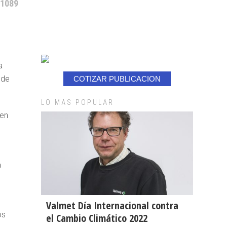
 1089
a
 de
COTIZAR PUBLICACION
LO MAS POPULAR
den
a
Valmet Día Internacional contra
os
el Cambio Climático 2022