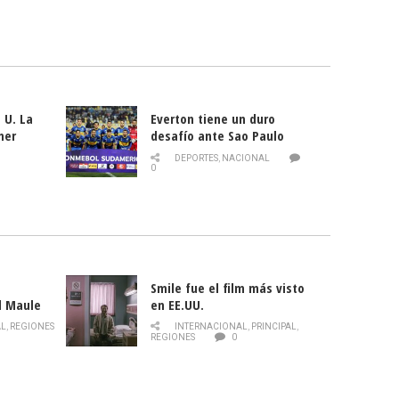
 U. La
Everton tiene un duro
mer
desafío ante Sao Paulo
ld
DEPORTES
,
NACIONAL
0
Smile fue el film más visto
l Maule
en EE.UU.
 de la
AL
,
REGIONES
INTERNACIONAL
,
PRINCIPAL
,
Director
REGIONES
0
celebra
smo