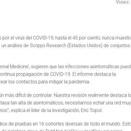
Views:
 por el virus del COVID-19, hasta el 45 por ciento, nunca muestr
 un análisis de Scripps Research (Estados Unidos) de conjuntos
nternal Medicine’, sugieren que las infecciones asintomáticas pue
 continua propagación de COVID-19. El informe destaca la
rear los contactos para mitigar la pandemia.
n más difícil de controlar. Nuestra revisión realmente destaca l
a tasa tan alta de asintomáticos, necesitamos echar una red muy
s”, explica el líder de la investigación, Eric Topol.
dios de pruebas en 16 cohortes diversas de todo el mundo. Est