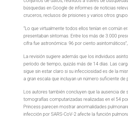
conjuntos de datos, reunidos a través de búsqueda
búsquedas en Google de informes de noticias relevan
cruceros, reclusos de prisiones y varios otros grupo
“Lo que virtualmente todos ellos tenían en común er
presentaban síntomas. Entre los más de 3.000 presos
cifra fue astronómica: 96 por ciento asintomáticos”
La revisión sugiere además que los individuos asinto
período de tiempo, quizás más de 14 días. Las carg
sigue sin estar claro si su infecciosidad es de la 
a gran escala que incluyan un número suficiente de
Los autores también concluyen que la ausencia de 
tomografías computarizadas realizadas en el 54 por
Princess parecen mostrar anormalidades pulmonares 
infección por SARS-CoV-2 afecte la función pulmona