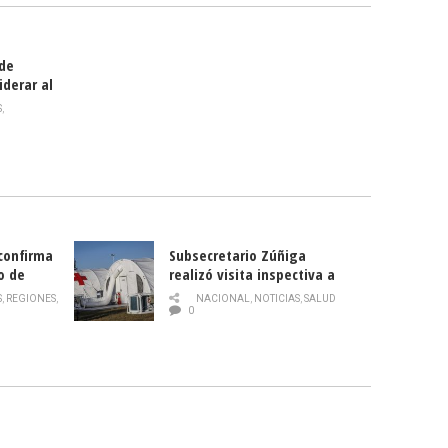
 de
iderar al
rlas?
S
,
 confirma
Subsecretario Zúñiga
o de
realizó visita inspectiva a
Hospital Modular Sótero del
S
,
REGIONES
,
NACIONAL
,
NOTICIAS
,
SALUD
Río
0