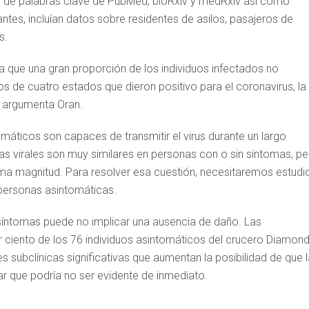
s de palabras clave de PubMed, bioRxiv y medRxiv así como
tes, incluían datos sobre residentes de asilos, pasajeros de
s.
a que una gran proporción de los individuos infectados no
 de cuatro estados que dieron positivo para el coronavirus, la
, argumenta Oran.
máticos son capaces de transmitir el virus durante un largo
as virales son muy similares en personas con o sin síntomas, pe
misma magnitud. Para resolver esa cuestión, necesitaremos estudi
 personas asintomáticas.
síntomas puede no implicar una ausencia de daño. Las
 ciento de los 76 individuos asintomáticos del crucero Diamon
subclínicas significativas que aumentan la posibilidad de que l
r que podría no ser evidente de inmediato.