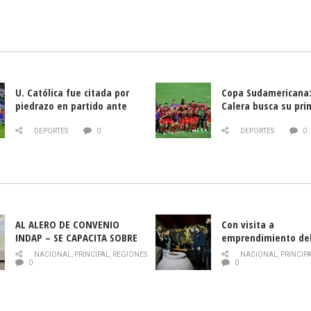
U. Católica fue citada por
Copa Sudamericana:
piedrazo en partido ante
Calera busca su pri
Deportes La Serena
triunfo ante Banfie
DEPORTES
0
DEPORTES
0
AL ALERO DE CONVENIO
Con visita a
INDAP – SE CAPACITA SOBRE
emprendimiento de
PLAGA DROSOPHILA SUZUKII
y llamado al rescate
NACIONAL
,
PRINCIPAL
,
REGIONES
NACIONAL
,
PRINCIP
historia campesina 
0
0
Nacional de INDAP 
la Semana del Turi