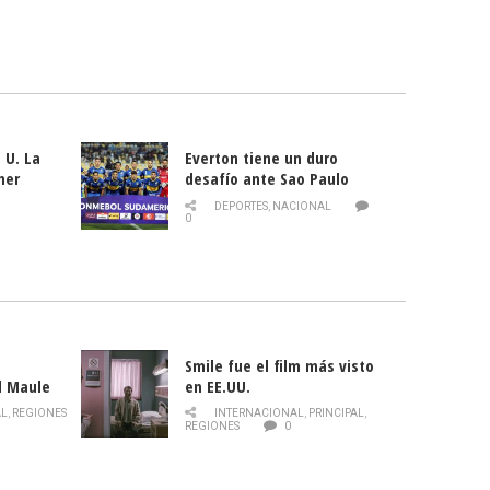
 U. La
Everton tiene un duro
mer
desafío ante Sao Paulo
ld
DEPORTES
,
NACIONAL
0
Smile fue el film más visto
l Maule
en EE.UU.
 de la
AL
,
REGIONES
INTERNACIONAL
,
PRINCIPAL
,
Director
REGIONES
0
celebra
smo