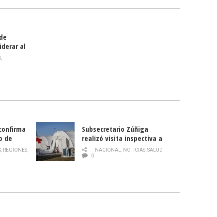
 de
iderar al
rlas?
S
,
 confirma
Subsecretario Zúñiga
o de
realizó visita inspectiva a
Hospital Modular Sótero del
S
,
REGIONES
,
NACIONAL
,
NOTICIAS
,
SALUD
Río
0