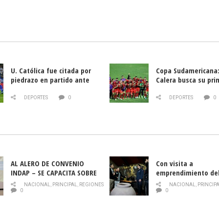
U. Católica fue citada por
Copa Sudamericana:
piedrazo en partido ante
Calera busca su pri
Deportes La Serena
triunfo ante Banfie
DEPORTES
0
DEPORTES
0
AL ALERO DE CONVENIO
Con visita a
INDAP – SE CAPACITA SOBRE
emprendimiento de
PLAGA DROSOPHILA SUZUKII
y llamado al rescate
NACIONAL
,
PRINCIPAL
,
REGIONES
NACIONAL
,
PRINCIP
historia campesina 
0
0
Nacional de INDAP 
la Semana del Turi