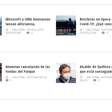
Microsoft y ONG Innovacien
Bicicletas en época
lanzan aDistancia,
Covid-19: ¿Qué cons
plataforma con cursos
momento de conduci
NACIONAL
,
TECNOLOGÍA
,
NACIONAL
,
NOTICIA
gratuitos online sobre
TENDENCIAS
0
TECNOLOGÍA
0
tecnología orientados a
emprendedores
Anuncian cancelación de las
Alcalde de Quillota
fondas del Parque
que está contagiad
O’Higgins debido al
COVID-19
NACIONAL
,
NOTICIAS
,
SALUD
NACIONAL
,
NOTICIA
coronavirus
0
SALUD
0