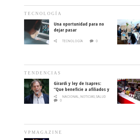
TECNOLOGÍA
Una oportunidad para no
dejar pasar
TECNOLOGÍA
0
TENDENCIAS
Girardi y ley de Isapres:
“Que beneficie a afiliados y
no legalice el abuso”
NACIONAL
,
NOTICIAS
,
SALUD
0
VPMAGAZINE