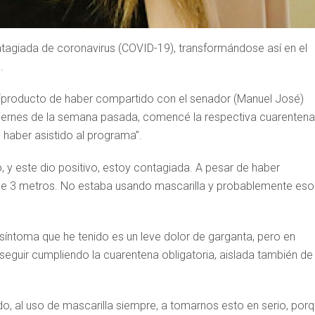
tagiada de coronavirus (COVID-19), transformándose así en el
.
e “producto de haber compartido con el senador (Manuel José)
viernes de la semana pasada, comencé la respectiva cuarentena
haber asistido al programa”.
do, y este dio positivo, estoy contagiada. A pesar de haber
de 3 metros. No estaba usando mascarilla y probablemente eso
síntoma que he tenido es un leve dolor de garganta, pero en
eguir cumpliendo la cuarentena obligatoria, aislada también de
do, al uso de mascarilla siempre, a tomarnos esto en serio, por