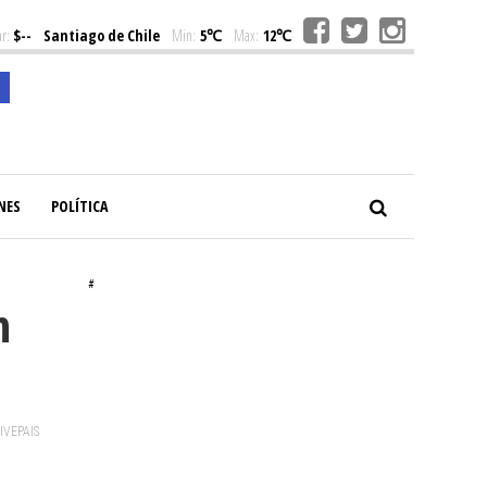
r:
$--
Santiago de Chile
Min:
5℃
Max:
12℃
NES
POLÍTICA
#
n
VIVEPAIS