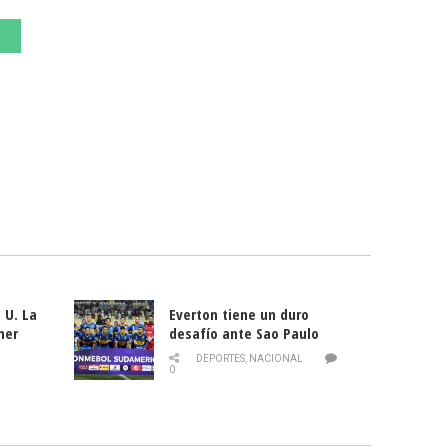
 U. La
Everton tiene un duro
mer
desafío ante Sao Paulo
ld
DEPORTES
,
NACIONAL
0