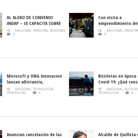
AL ALERO DE CONVENIO
Con visita a
INDAP – SE CAPACITA SOBRE
emprendimiento de
PLAGA DROSOPHILA SUZUKII
y llamado al rescate
NACIONAL
,
PRINCIPAL
,
REGIONES
NACIONAL
,
PRINCIP
historia campesina 
0
0
Nacional de INDAP 
la Semana del Turi
Microsoft y ONG Innovacien
Bicicletas en época
lanzan aDistancia,
Covid-19: ¿Qué cons
plataforma con cursos
momento de conduci
NACIONAL
,
TECNOLOGÍA
,
NACIONAL
,
NOTICIA
gratuitos online sobre
TENDENCIAS
0
TECNOLOGÍA
0
tecnología orientados a
emprendedores
Anuncian cancelación de las
Alcalde de Quillota