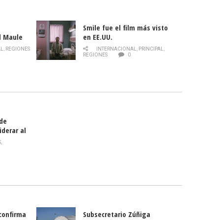
Smile fue el film más visto
l Maule
en EE.UU.
 de la
AL
,
REGIONES
INTERNACIONAL
,
PRINCIPAL
,
Director
REGIONES
0
celebra
smo
 de
iderar al
rlas?
S
,
 confirma
Subsecretario Zúñiga