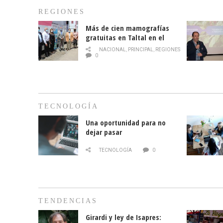
REGIONES
Más de cien mamografías
gratuitas en Taltal en el
mes de la prevención del
NACIONAL
,
PRINCIPAL
,
REGIONES
cáncer de mama
0
TECNOLOGÍA
Una oportunidad para no
dejar pasar
TECNOLOGÍA
0
TENDENCIAS
Girardi y ley de Isapres: