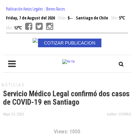
Publicación Avisos Legales
|
Bienes Raices
Friday, 7 de August del 2026
Dólar:
$--
Santiago de Chile
Min:
5℃
Max:
12℃
COTIZAR PUBLICACION
NOTICIAS
Servicio Médico Legal confirmó dos casos
de COVID-19 en Santiago
Mayo 25, 2020
Author: VIVEPAIS
Views: 1050