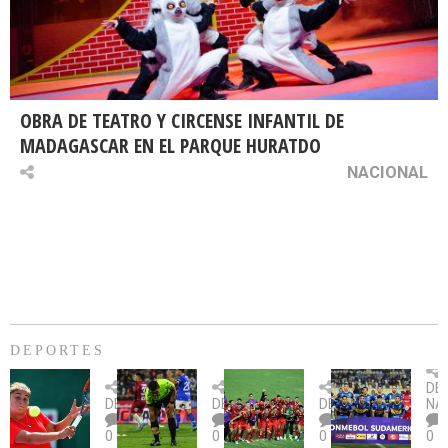
OBRA DE TEATRO Y CIRCENSE INFANTIL DE
MADAGASCAR EN EL PARQUE HURATDO
NACIONAL
DEPORTES
Billie
U.
Copa
Eve
DE
Jean
Católica
Sudamericana:
tie
DEPORTES
DEPORTES
DEPORTES
NA
King
fue
U.
un
0
0
0
0
Cup:
citada
La
dur