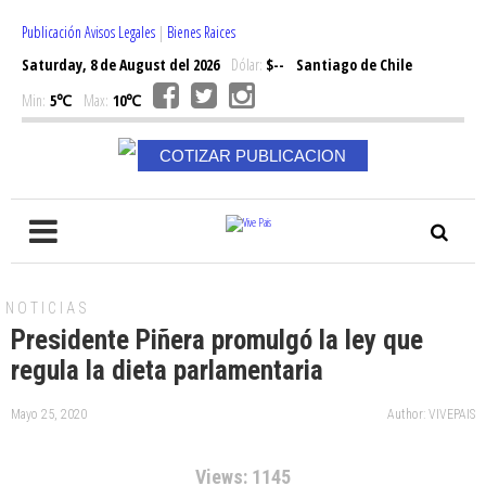
Publicación Avisos Legales
|
Bienes Raices
Saturday, 8 de August del 2026
Dólar:
$--
Santiago de Chile
Min:
5℃
Max:
10℃
COTIZAR PUBLICACION
NOTICIAS
Presidente Piñera promulgó la ley que
regula la dieta parlamentaria
Mayo 25, 2020
Author: VIVEPAIS
Views: 1145