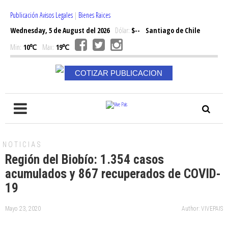
Publicación Avisos Legales
|
Bienes Raices
Wednesday, 5 de August del 2026
Dólar:
$--
Santiago de Chile
Min:
10℃
Max:
19℃
COTIZAR PUBLICACION
NOTICIAS
Región del Biobío: 1.354 casos
acumulados y 867 recuperados de COVID-
19
Mayo 23, 2020
Author: VIVEPAIS