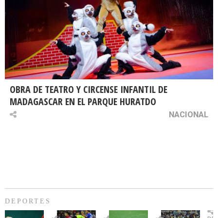
OBRA DE TEATRO Y CIRCENSE INFANTIL DE
MADAGASCAR EN EL PARQUE HURATDO
NACIONAL
DEPORTES
Billie
U.
Copa
Eve