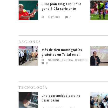
Billie Jean King Cup: Chile
gana 2-0 la serie ante
Paraguay
DEPORTES
0
REGIONES
Más de cien mamografías
gratuitas en Taltal en el
mes de la prevención del
NACIONAL
,
PRINCIPAL
,
REGIONES
cáncer de mama
0
TECNOLOGÍA
Una oportunidad para no
dejar pasar