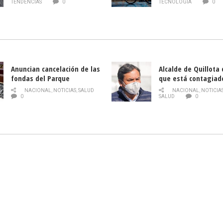
gratuitos online sobre
TENDENCIAS
0
TECNOLOGÍA
0
tecnología orientados a
emprendedores
Anuncian cancelación de las
Alcalde de Quillota
fondas del Parque
que está contagiad
O’Higgins debido al
COVID-19
NACIONAL
,
NOTICIAS
,
SALUD
NACIONAL
,
NOTICIA
coronavirus
0
SALUD
0