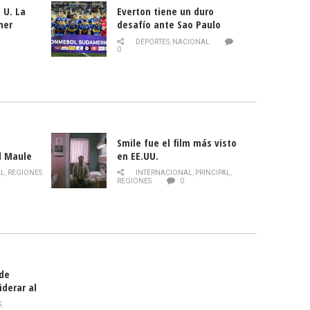
 U. La
Everton tiene un duro
mer
desafío ante Sao Paulo
ld
DEPORTES
,
NACIONAL
0
Smile fue el film más visto
l Maule
en EE.UU.
 de la
AL
,
REGIONES
INTERNACIONAL
,
PRINCIPAL
,
Director
REGIONES
0
celebra
smo
 de
iderar al
rlas?
S
,