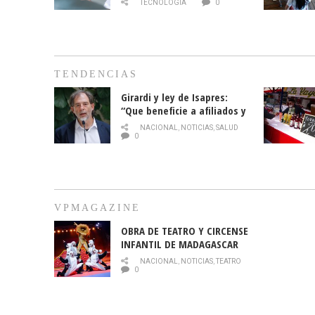
TECNOLOGÍA
0
TENDENCIAS
Girardi y ley de Isapres:
“Que beneficie a afiliados y
no legalice el abuso”
NACIONAL
,
NOTICIAS
,
SALUD
0
VPMAGAZINE
OBRA DE TEATRO Y CIRCENSE
INFANTIL DE MADAGASCAR
EN EL PARQUE HURATDO
NACIONAL
,
NOTICIAS
,
TEATRO
0