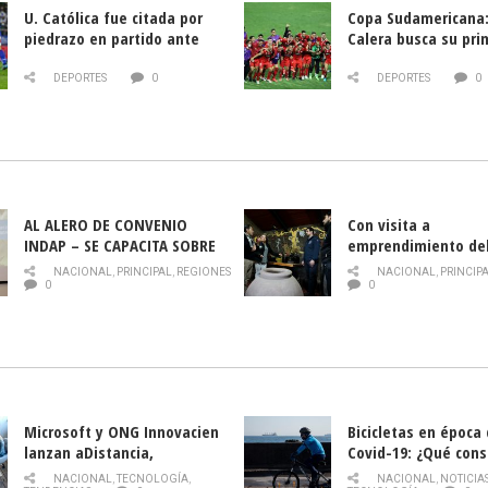
U. Católica fue citada por
Copa Sudamericana:
piedrazo en partido ante
Calera busca su pri
Deportes La Serena
triunfo ante Banfie
DEPORTES
0
DEPORTES
0
AL ALERO DE CONVENIO
Con visita a
INDAP – SE CAPACITA SOBRE
emprendimiento de
PLAGA DROSOPHILA SUZUKII
y llamado al rescate
NACIONAL
,
PRINCIPAL
,
REGIONES
NACIONAL
,
PRINCIP
historia campesina 
0
0
Nacional de INDAP 
la Semana del Turi
Microsoft y ONG Innovacien
Bicicletas en época
lanzan aDistancia,
Covid-19: ¿Qué cons
plataforma con cursos
momento de conduci
NACIONAL
,
TECNOLOGÍA
,
NACIONAL
,
NOTICIA