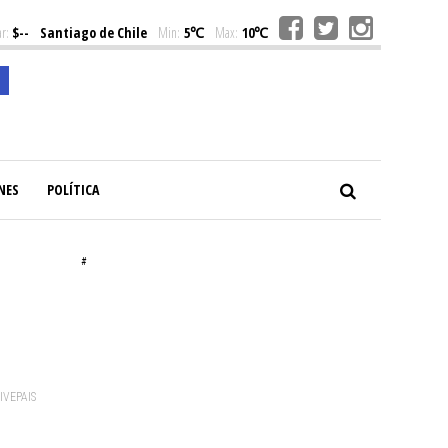
r:
$--
Santiago de Chile
Min:
5℃
Max:
10℃
NES
POLÍTICA
#
VIVEPAIS