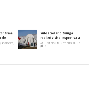
 confirma
Subsecretario Zúñiga
o de
realizó visita inspectiva a
Hospital Modular Sótero del
S
,
REGIONES
,
NACIONAL
,
NOTICIAS
,
SALUD
Río
0