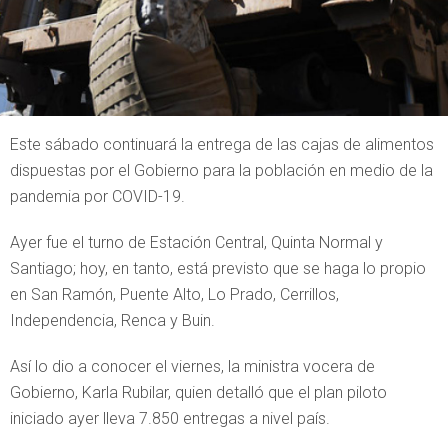
Este sábado continuará la entrega de las cajas de alimentos
dispuestas por el Gobierno para la población en medio de la
pandemia por COVID-19.
Ayer fue el turno de Estación Central, Quinta Normal y
Santiago; hoy, en tanto, está previsto que se haga lo propio
en San Ramón, Puente Alto, Lo Prado, Cerrillos,
Independencia, Renca y Buin.
Así lo dio a conocer el viernes, la ministra vocera de
Gobierno, Karla Rubilar, quien detalló que el plan piloto
iniciado ayer lleva 7.850 entregas a nivel país.