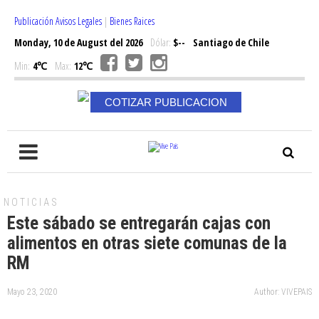
Publicación Avisos Legales
|
Bienes Raices
Monday, 10 de August del 2026
Dólar:
$--
Santiago de Chile
Min:
4℃
Max:
12℃
COTIZAR PUBLICACION
NOTICIAS
Este sábado se entregarán cajas con
alimentos en otras siete comunas de la
RM
Mayo 23, 2020
Author: VIVEPAIS