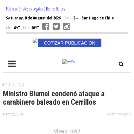
Publicación Avisos Legales
|
Bienes Raices
Saturday, 8 de August del 2026
Dólar:
$--
Santiago de Chile
Min:
4℃
Max:
10℃
COTIZAR PUBLICACION
NOTICIAS
Ministro Blumel condenó ataque a
carabinero baleado en Cerrillos
Mayo 22, 2020
Author: VIVEPAIS
Views: 1027