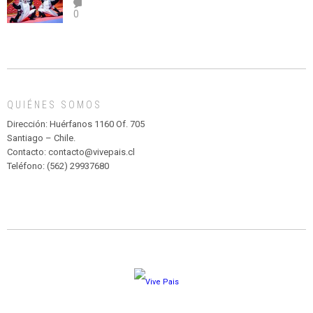
el
TEATRO
0
abuso”
Y
CIRCENSE
INFANTIL
DE
MADAGASCAR
EN
EL
QUIÉNES SOMOS
PARQUE
HURATDO
Dirección: Huérfanos 1160 Of. 705
Santiago – Chile.
Contacto: contacto@vivepais.cl
Teléfono: (562) 29937680