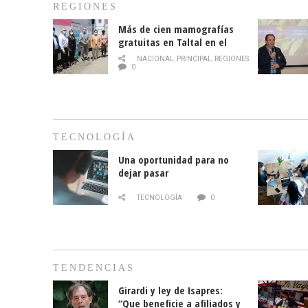
REGIONES
Más de cien mamografías
gratuitas en Taltal en el
mes de la prevención del
NACIONAL
,
PRINCIPAL
,
REGIONES
cáncer de mama
0
TECNOLOGÍA
Una oportunidad para no
dejar pasar
TECNOLOGÍA
0
TENDENCIAS
Girardi y ley de Isapres:
“Que beneficie a afiliados y