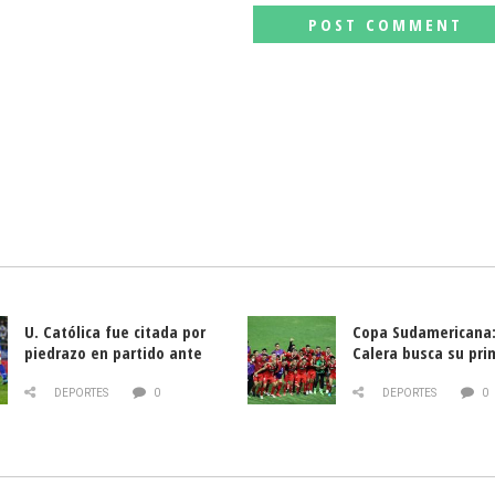
U. Católica fue citada por
Copa Sudamericana:
piedrazo en partido ante
Calera busca su pri
Deportes La Serena
triunfo ante Banfie
DEPORTES
0
DEPORTES
0