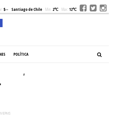
r:
$--
Santiago de Chile
Min:
2℃
Max:
12℃
NES
POLÍTICA
#
r
VIVEPAIS