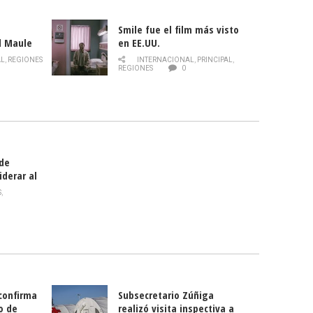
Smile fue el film más visto
l Maule
en EE.UU.
 de la
AL
,
REGIONES
INTERNACIONAL
,
PRINCIPAL
,
Director
REGIONES
0
celebra
smo
 de
iderar al
rlas?
S
,
 confirma
Subsecretario Zúñiga
o de
realizó visita inspectiva a