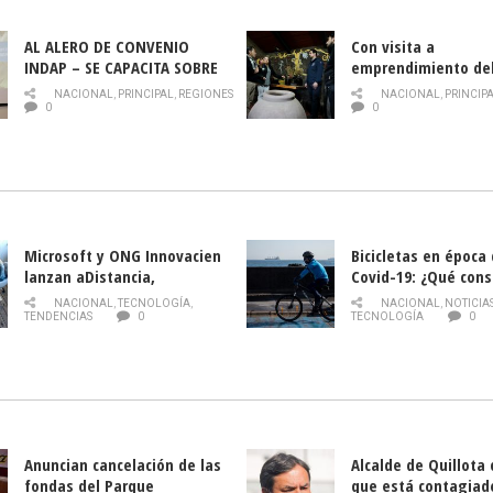
AL ALERO DE CONVENIO
Con visita a
INDAP – SE CAPACITA SOBRE
emprendimiento de
PLAGA DROSOPHILA SUZUKII
y llamado al rescate
NACIONAL
,
PRINCIPAL
,
REGIONES
NACIONAL
,
PRINCIP
historia campesina 
0
0
Nacional de INDAP 
la Semana del Turi
Microsoft y ONG Innovacien
Bicicletas en época
lanzan aDistancia,
Covid-19: ¿Qué cons
plataforma con cursos
momento de conduci
NACIONAL
,
TECNOLOGÍA
,
NACIONAL
,
NOTICIA
gratuitos online sobre
TENDENCIAS
0
TECNOLOGÍA
0
tecnología orientados a
emprendedores
Anuncian cancelación de las
Alcalde de Quillota
fondas del Parque
que está contagiad