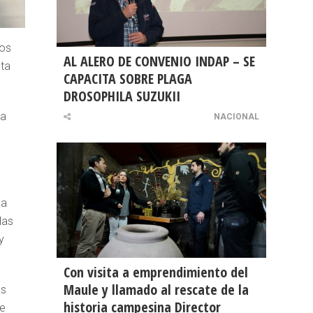
los
AL ALERO DE CONVENIO INDAP – SE
sta
CAPACITA SOBRE PLAGA
DROSOPHILA SUZUKII
ha
NACIONAL
 a
las
y
Con visita a emprendimiento del
Maule y llamado al rescate de la
as
historia campesina Director
se