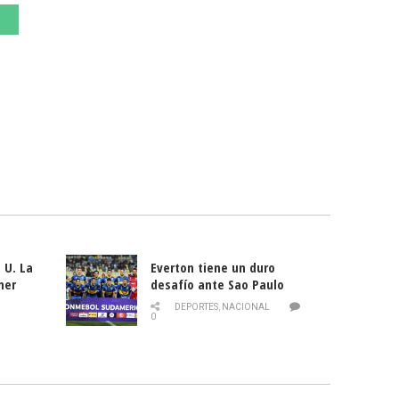
 U. La
Everton tiene un duro
mer
desafío ante Sao Paulo
ld
DEPORTES
,
NACIONAL
0