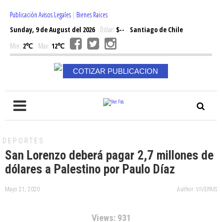
Publicación Avisos Legales
|
Bienes Raices
Sunday, 9 de August del 2026
Dólar:
$--
Santiago de Chile
Min:
2℃
Max:
12℃
COTIZAR PUBLICACION
DEPORTES
San Lorenzo deberá pagar 2,7 millones de
dólares a Palestino por Paulo Díaz
Mayo 21, 2020
Author: VIVEPAIS
Views: 931