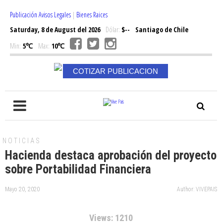
Publicación Avisos Legales
|
Bienes Raices
Saturday, 8 de August del 2026
Dólar:
$--
Santiago de Chile
Min:
5℃
Max:
10℃
COTIZAR PUBLICACION
NOTICIAS
Hacienda destaca aprobación del proyecto
sobre Portabilidad Financiera
Mayo 20, 2020
Author: VIVEPAIS
Views: 1210