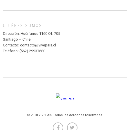
INFANTIL
DE
MADAGASCAR
EN
EL
QUIÉNES SOMOS
PARQUE
HURATDO
Dirección: Huérfanos 1160 Of. 705
Santiago – Chile.
Contacto: contacto@vivepais.cl
Teléfono: (562) 29937680
© 2018 VIVEPAIS Todos los derechos reservados.