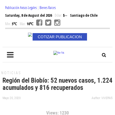
Publicación Avisos Legales
|
Bienes Raices
Saturday, 8 de August del 2026
Dólar:
$--
Santiago de Chile
Min:
5℃
Max:
10℃
COTIZAR PUBLICACION
NOTICIAS
Región del Biobío: 52 nuevos casos, 1.224
acumulados y 816 recuperados
Mayo 20, 2020
Author: VIVEPAIS
Views: 1230