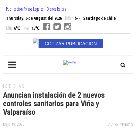
Publicación Avisos Legales
|
Bienes Raices
Thursday, 6 de August del 2026
Dólar:
$--
Santiago de Chile
Min:
6℃
Max:
15℃
COTIZAR PUBLICACION
NOTICIAS
Anuncian instalación de 2 nuevos
controles sanitarios para Viña y
Valparaíso
Mayo 19, 2020
Author: VIVEPAIS