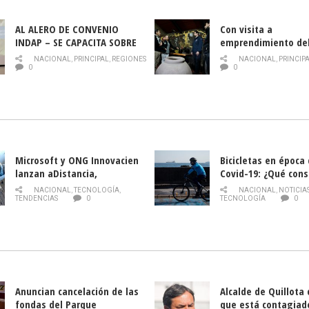
AL ALERO DE CONVENIO
Con visita a
INDAP – SE CAPACITA SOBRE
emprendimiento de
PLAGA DROSOPHILA SUZUKII
y llamado al rescate
NACIONAL
,
PRINCIPAL
,
REGIONES
NACIONAL
,
PRINCIP
historia campesina 
0
0
Nacional de INDAP 
la Semana del Turi
Microsoft y ONG Innovacien
Bicicletas en época
lanzan aDistancia,
Covid-19: ¿Qué cons
plataforma con cursos
momento de conduci
NACIONAL
,
TECNOLOGÍA
,
NACIONAL
,
NOTICIA
gratuitos online sobre
TENDENCIAS
0
TECNOLOGÍA
0
tecnología orientados a
emprendedores
Anuncian cancelación de las
Alcalde de Quillota
fondas del Parque
que está contagiad