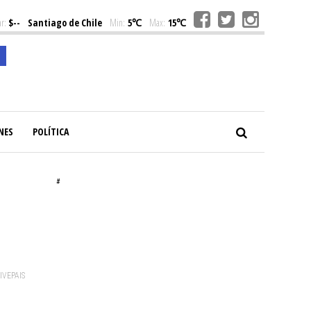
r:
$--
Santiago de Chile
Min:
5℃
Max:
15℃
NES
POLÍTICA
#
VIVEPAIS