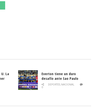
 U. La
Everton tiene un duro
mer
desafío ante Sao Paulo
ld
DEPORTES
,
NACIONAL
0