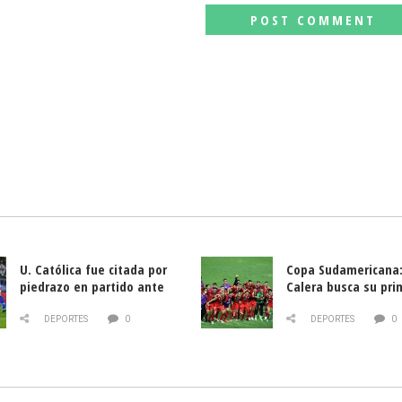
U. Católica fue citada por
Copa Sudamericana:
piedrazo en partido ante
Calera busca su pri
Deportes La Serena
triunfo ante Banfie
DEPORTES
0
DEPORTES
0