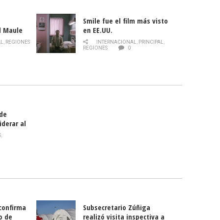
Smile fue el film más visto
l Maule
en EE.UU.
 de la
AL
,
REGIONES
INTERNACIONAL
,
PRINCIPAL
,
Director
REGIONES
0
celebra
smo
 de
iderar al
rlas?
S
,
 confirma
Subsecretario Zúñiga
o de
realizó visita inspectiva a