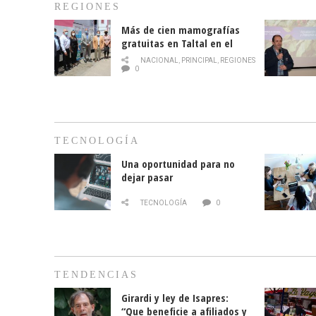
REGIONES
Más de cien mamografías
gratuitas en Taltal en el
mes de la prevención del
NACIONAL
,
PRINCIPAL
,
REGIONES
cáncer de mama
0
TECNOLOGÍA
Una oportunidad para no
dejar pasar
TECNOLOGÍA
0
TENDENCIAS
Girardi y ley de Isapres:
“Que beneficie a afiliados y