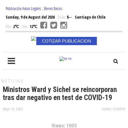
Publicación Avisos Legales
|
Bienes Raices
Sunday, 9 de August del 2026
Dólar:
$--
Santiago de Chile
Min:
2℃
Max:
12℃
COTIZAR PUBLICACION
NOTICIAS
Ministros Ward y Sichel se reincorporan
tras dar negativo en test de COVID-19
Mayo 19, 2020
Author: VIVEPAIS
Views: 1003