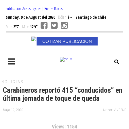
Publicación Avisos Legales
|
Bienes Raices
Sunday, 9 de August del 2026
Dólar:
$--
Santiago de Chile
Min:
2℃
Max:
12℃
COTIZAR PUBLICACION
NOTICIAS
Carabineros reportó 415 “conducidos” en
última jornada de toque de queda
Mayo 19, 2020
Author: VIVEPAIS
Views: 1154