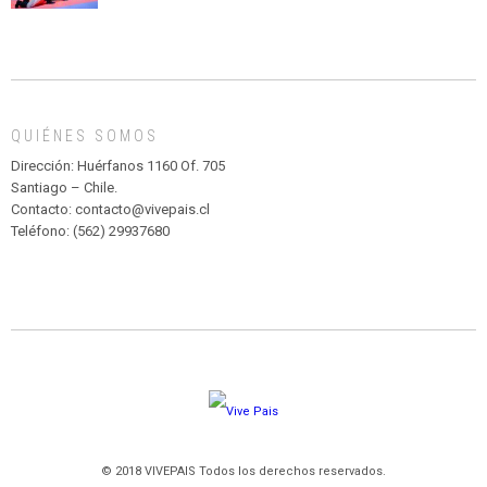
CIRCENSE
INFANTIL
DE
MADAGASCAR
EN
EL
QUIÉNES SOMOS
PARQUE
HURATDO
Dirección: Huérfanos 1160 Of. 705
Santiago – Chile.
Contacto: contacto@vivepais.cl
Teléfono: (562) 29937680
© 2018 VIVEPAIS Todos los derechos reservados.