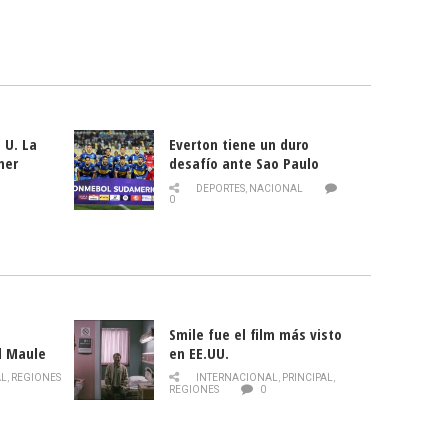
 U. La
Everton tiene un duro
mer
desafío ante Sao Paulo
ld
DEPORTES
,
NACIONAL
0
Smile fue el film más visto
l Maule
en EE.UU.
 de la
AL
,
REGIONES
INTERNACIONAL
,
PRINCIPAL
,
Director
REGIONES
0
celebra
smo