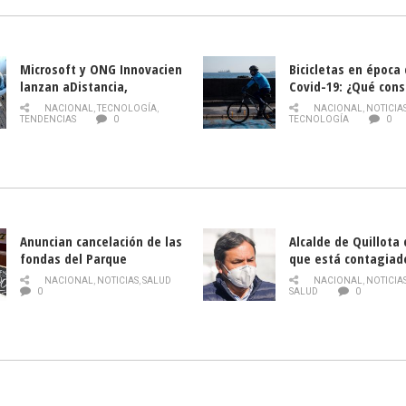
Microsoft y ONG Innovacien
Bicicletas en época
lanzan aDistancia,
Covid-19: ¿Qué cons
plataforma con cursos
momento de conduci
NACIONAL
,
TECNOLOGÍA
,
NACIONAL
,
NOTICIA
gratuitos online sobre
TENDENCIAS
0
TECNOLOGÍA
0
tecnología orientados a
emprendedores
Anuncian cancelación de las
Alcalde de Quillota
fondas del Parque
que está contagiad
O’Higgins debido al
COVID-19
NACIONAL
,
NOTICIAS
,
SALUD
NACIONAL
,
NOTICIA
coronavirus
0
SALUD
0