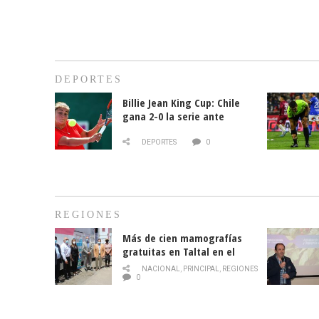
DEPORTES
Billie Jean King Cup: Chile
gana 2-0 la serie ante
Paraguay
DEPORTES
0
REGIONES
Más de cien mamografías
gratuitas en Taltal en el
mes de la prevención del
NACIONAL
,
PRINCIPAL
,
REGIONES
cáncer de mama
0