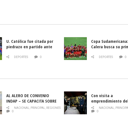
U. Católica fue citada por
Copa Sudamericana:
piedrazo en partido ante
Calera busca su pri
Deportes La Serena
triunfo ante Banfie
DEPORTES
0
DEPORTES
0
AL ALERO DE CONVENIO
Con visita a
INDAP – SE CAPACITA SOBRE
emprendimiento de
PLAGA DROSOPHILA SUZUKII
y llamado al rescate
NACIONAL
,
PRINCIPAL
,
REGIONES
NACIONAL
,
PRINCIP
historia campesina 
0
0
Nacional de INDAP 
la Semana del Turi