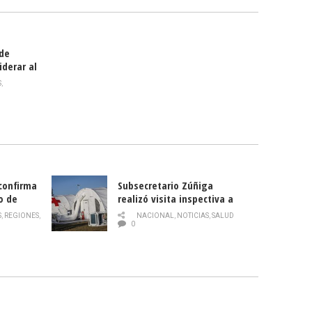
 de
iderar al
rlas?
S
,
 confirma
Subsecretario Zúñiga
o de
realizó visita inspectiva a
Hospital Modular Sótero del
S
,
REGIONES
,
NACIONAL
,
NOTICIAS
,
SALUD
Río
0