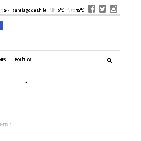
r:
$--
Santiago de Chile
Min:
5℃
Max:
15℃
NES
POLÍTICA
#
VIVEPAIS