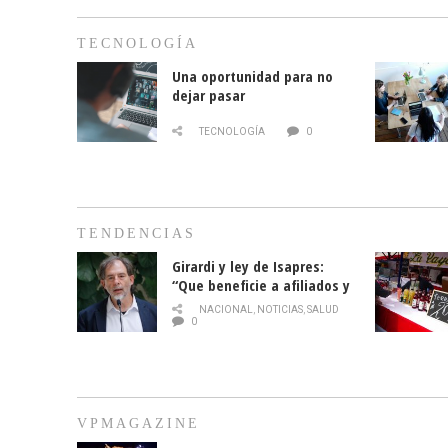
TECNOLOGÍA
Una oportunidad para no
dejar pasar
TECNOLOGÍA
0
TENDENCIAS
Girardi y ley de Isapres:
“Que beneficie a afiliados y
no legalice el abuso”
NACIONAL
,
NOTICIAS
,
SALUD
0
VPMAGAZINE