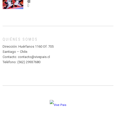
el
TEATRO
0
abuso”
Y
CIRCENSE
INFANTIL
DE
MADAGASCAR
EN
EL
QUIÉNES SOMOS
PARQUE
HURATDO
Dirección: Huérfanos 1160 Of. 705
Santiago – Chile.
Contacto: contacto@vivepais.cl
Teléfono: (562) 29937680