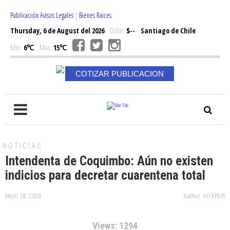
Publicación Avisos Legales
|
Bienes Raices
Thursday, 6 de August del 2026
Dólar:
$--
Santiago de Chile
Min:
6℃
Max:
15℃
COTIZAR PUBLICACION
NOTICIAS
Intendenta de Coquimbo: Aún no existen
indicios para decretar cuarentena total
Mayo 18, 2020
Author: VIVEPAIS
Views: 1294