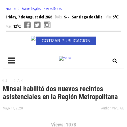
Publicación Avisos Legales
|
Bienes Raices
Friday, 7 de August del 2026
Dólar:
$--
Santiago de Chile
Min:
5℃
Max:
12℃
COTIZAR PUBLICACION
NOTICIAS
Minsal habilitó dos nuevos recintos
asistenciales en la Región Metropolitana
Mayo 17, 2020
Author: VIVEPAIS
Views: 1078