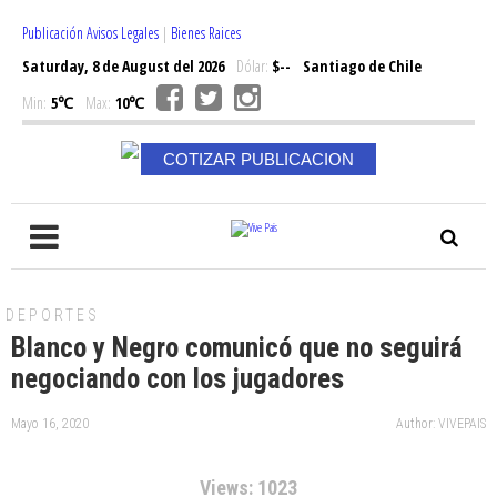
Publicación Avisos Legales
|
Bienes Raices
Saturday, 8 de August del 2026
Dólar:
$--
Santiago de Chile
Min:
5℃
Max:
10℃
COTIZAR PUBLICACION
DEPORTES
Blanco y Negro comunicó que no seguirá
negociando con los jugadores
Mayo 16, 2020
Author: VIVEPAIS
Views: 1023