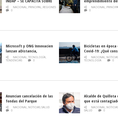
INDAP – SE CAPACITA SOBRE
emprendimiento de
PLAGA DROSOPHILA SUZUKII
y llamado al rescate
NACIONAL
,
PRINCIPAL
,
REGIONES
NACIONAL
,
PRINCIP
historia campesina 
0
0
Nacional de INDAP 
la Semana del Turi
Microsoft y ONG Innovacien
Bicicletas en época
lanzan aDistancia,
Covid-19: ¿Qué cons
plataforma con cursos
momento de conduci
NACIONAL
,
TECNOLOGÍA
,
NACIONAL
,
NOTICIA
gratuitos online sobre
TENDENCIAS
0
TECNOLOGÍA
0
tecnología orientados a
emprendedores
Anuncian cancelación de las
Alcalde de Quillota
fondas del Parque
que está contagiad
O’Higgins debido al
COVID-19
NACIONAL
,
NOTICIAS
,
SALUD
NACIONAL
,
NOTICIA
coronavirus
0
SALUD
0