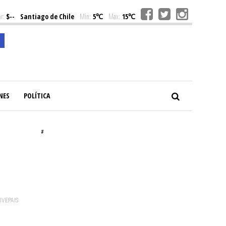
r:
$--
Santiago de Chile
Min:
5℃
Max:
15℃
NES
POLÍTICA
#
VIVEPAIS