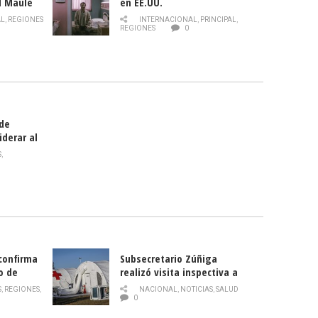
l Maule
en EE.UU.
 de la
AL
,
REGIONES
INTERNACIONAL
,
PRINCIPAL
,
Director
REGIONES
0
celebra
smo
 de
iderar al
rlas?
S
,
 confirma
Subsecretario Zúñiga
o de
realizó visita inspectiva a
Hospital Modular Sótero del
S
,
REGIONES
,
NACIONAL
,
NOTICIAS
,
SALUD
Río
0