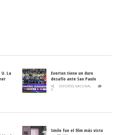
 U. La
Everton tiene un duro
mer
desafío ante Sao Paulo
ld
DEPORTES
,
NACIONAL
0
Smile fue el film más visto