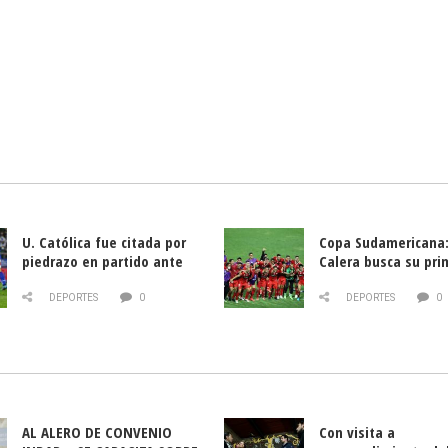
U. Católica fue citada por
Copa Sudamericana:
piedrazo en partido ante
Calera busca su pri
Deportes La Serena
triunfo ante Banfie
DEPORTES
0
DEPORTES
0
AL ALERO DE CONVENIO
Con visita a