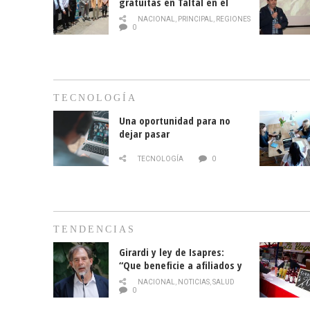
gratuitas en Taltal en el
mes de la prevención del
NACIONAL
,
PRINCIPAL
,
REGIONES
cáncer de mama
0
TECNOLOGÍA
Una oportunidad para no
dejar pasar
TECNOLOGÍA
0
TENDENCIAS
Girardi y ley de Isapres:
“Que beneficie a afiliados y
no legalice el abuso”
NACIONAL
,
NOTICIAS
,
SALUD
0