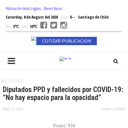
Publicación Avisos Legales
|
Bienes Raices
Saturday, 8 de August del 2026
Dólar:
$--
Santiago de Chile
Min:
5℃
Max:
10℃
COTIZAR PUBLICACION
NOTICIAS
Diputados PPD y fallecidos por COVID-19:
“No hay espacio para la opacidad”
Mayo 15, 2020
Author: VIVEPAIS
Views: 936