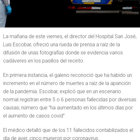
La mañana de este viernes, el director del Hospital San José,
Luis Escobar, ofreció una rueda de prensa a raíz de la
difusión de unas fotografías donde se evidencia varios
cadáveres en los pasillos del recinto.
En primera instancia, el galeno reconoció que ha habido un
incremento en el número de muertes a raíz de la aparición
de la pandemia. Escobar, explicó que en un escenario
normal registran entre 5 o 6 personas fallecidas por diversas
causas; número que “ha aumentado en los últimos días por
el aumento de casos covid”.
El médico detalló que de los 11 fallecidos contabilizados el
día de ayer, cinco murieron por coronavirus.