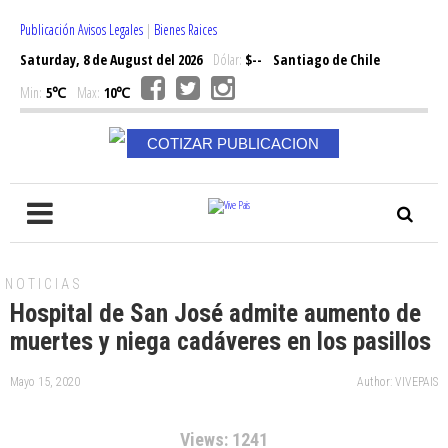
Publicación Avisos Legales
|
Bienes Raices
Saturday, 8 de August del 2026
Dólar:
$--
Santiago de Chile
Min:
5℃
Max:
10℃
COTIZAR PUBLICACION
NOTICIAS
Hospital de San José admite aumento de
muertes y niega cadáveres en los pasillos
Mayo 15, 2020
Author: VIVEPAIS
Views: 1241