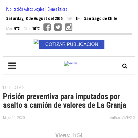
Publicación Avisos Legales
|
Bienes Raices
Saturday, 8 de August del 2026
Dólar:
$--
Santiago de Chile
Min:
5℃
Max:
10℃
COTIZAR PUBLICACION
NOTICIAS
Prisión preventiva para imputados por
asalto a camión de valores de La Granja
Mayo 14, 2020
Author: VIVEPAIS
Views: 1154