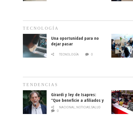
TECNOLOGÍA
Una oportunidad para no
dejar pasar
TECNOLOGÍA
0
TENDENCIAS
Girardi y ley de Isapres:
“Que beneficie a afiliados y
no legalice el abuso”
NACIONAL
,
NOTICIAS
,
SALUD
0