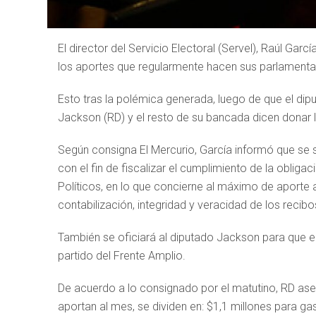
El director del Servicio Electoral (Servel), Raúl Gar
los aportes que regularmente hacen sus parlamentari
Esto tras la polémica generada, luego de que el dipu
Jackson (RD) y el resto de su bancada dicen donar la
Según consigna El Mercurio, García informó que se sol
con el fin de fiscalizar el cumplimiento de la obliga
Políticos, en lo que concierne al máximo de aporte an
contabilización, integridad y veracidad de los recib
También se oficiará al diputado Jackson para que e
partido del Frente Amplio.
De acuerdo a lo consignado por el matutino, RD ase
aportan al mes, se dividen en: $1,1 millones para ga