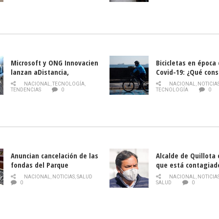
Nacional de INDAP 
la Semana del Turi
Microsoft y ONG Innovacien
Bicicletas en época
lanzan aDistancia,
Covid-19: ¿Qué cons
plataforma con cursos
momento de conduci
NACIONAL
,
TECNOLOGÍA
,
NACIONAL
,
NOTICIA
gratuitos online sobre
TENDENCIAS
0
TECNOLOGÍA
0
tecnología orientados a
emprendedores
Anuncian cancelación de las
Alcalde de Quillota
fondas del Parque
que está contagiad
O’Higgins debido al
COVID-19
NACIONAL
,
NOTICIAS
,
SALUD
NACIONAL
,
NOTICIA
coronavirus
0
SALUD
0