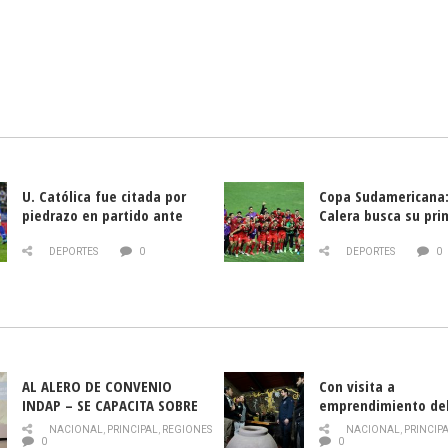
U. Católica fue citada por
Copa Sudamericana:
piedrazo en partido ante
Calera busca su pri
Deportes La Serena
triunfo ante Banfie
DEPORTES
0
DEPORTES
0
AL ALERO DE CONVENIO
Con visita a
INDAP – SE CAPACITA SOBRE
emprendimiento de
PLAGA DROSOPHILA SUZUKII
y llamado al rescate
NACIONAL
,
PRINCIPAL
,
REGIONES
NACIONAL
,
PRINCIP
historia campesina 
0
0