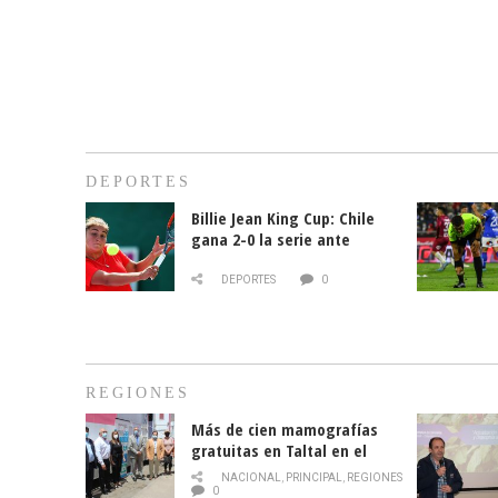
DEPORTES
Billie Jean King Cup: Chile
gana 2-0 la serie ante
Paraguay
DEPORTES
0
REGIONES
Más de cien mamografías
gratuitas en Taltal en el
mes de la prevención del
NACIONAL
,
PRINCIPAL
,
REGIONES
cáncer de mama
0