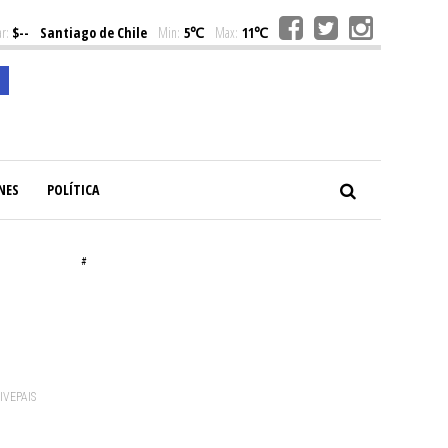
r:
$--
Santiago de Chile
Min:
5℃
Max:
11℃
NES
POLÍTICA
#
VIVEPAIS