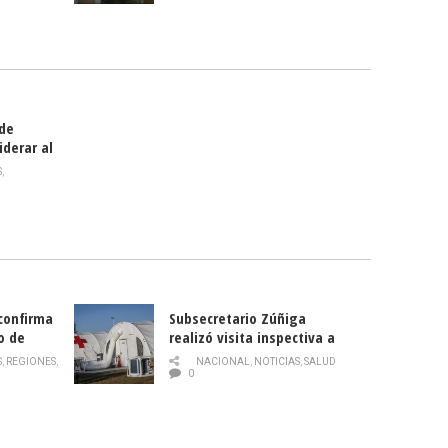
celebra
smo
 de
iderar al
rlas?
S
,
 confirma
Subsecretario Zúñiga
o de
realizó visita inspectiva a
Hospital Modular Sótero del
S
,
REGIONES
,
NACIONAL
,
NOTICIAS
,
SALUD
Río
0