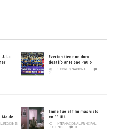
 U. La
Everton tiene un duro
mer
desafío ante Sao Paulo
ld
DEPORTES
,
NACIONAL
0
Smile fue el film más visto
l Maule
en EE.UU.
 de la
AL
,
REGIONES
INTERNACIONAL
,
PRINCIPAL
,
Director
REGIONES
0