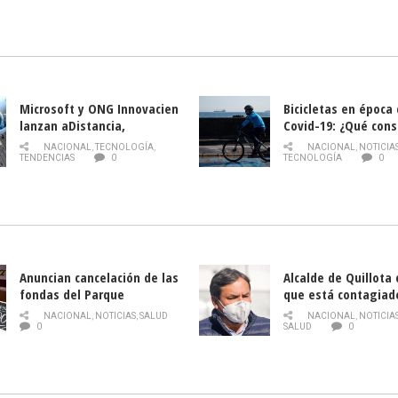
Nacional de INDAP 
la Semana del Turi
Microsoft y ONG Innovacien
Bicicletas en época
lanzan aDistancia,
Covid-19: ¿Qué cons
plataforma con cursos
momento de conduci
NACIONAL
,
TECNOLOGÍA
,
NACIONAL
,
NOTICIA
gratuitos online sobre
TENDENCIAS
0
TECNOLOGÍA
0
tecnología orientados a
emprendedores
Anuncian cancelación de las
Alcalde de Quillota
fondas del Parque
que está contagiad
O’Higgins debido al
COVID-19
NACIONAL
,
NOTICIAS
,
SALUD
NACIONAL
,
NOTICIA
coronavirus
0
SALUD
0