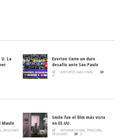
 U. La
Everton tiene un duro
mer
desafío ante Sao Paulo
ld
DEPORTES
,
NACIONAL
0
Smile fue el film más visto
l Maule
en EE.UU.
 de la
AL
,
REGIONES
INTERNACIONAL
,
PRINCIPAL
,
Director
REGIONES
0