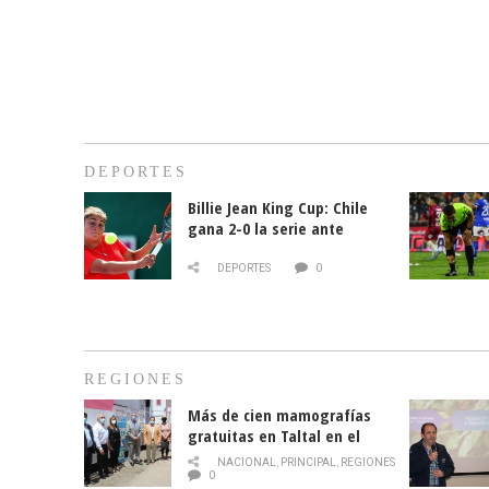
DEPORTES
Billie Jean King Cup: Chile
gana 2-0 la serie ante
Paraguay
DEPORTES
0
REGIONES
Más de cien mamografías
gratuitas en Taltal en el
mes de la prevención del
NACIONAL
,
PRINCIPAL
,
REGIONES
cáncer de mama
0