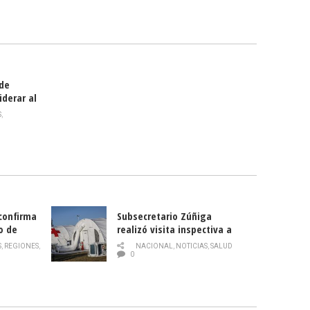
celebra
smo
 de
iderar al
rlas?
S
,
 confirma
Subsecretario Zúñiga
o de
realizó visita inspectiva a
Hospital Modular Sótero del
S
,
REGIONES
,
NACIONAL
,
NOTICIAS
,
SALUD
Río
0