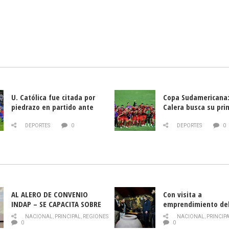
U. Católica fue citada por
Copa Sudamericana:
piedrazo en partido ante
Calera busca su pri
Deportes La Serena
triunfo ante Banfie
DEPORTES
0
DEPORTES
0
AL ALERO DE CONVENIO
Con visita a
INDAP – SE CAPACITA SOBRE
emprendimiento de
PLAGA DROSOPHILA SUZUKII
y llamado al rescate
NACIONAL
,
PRINCIPAL
,
REGIONES
NACIONAL
,
PRINCIP
historia campesina 
0
0