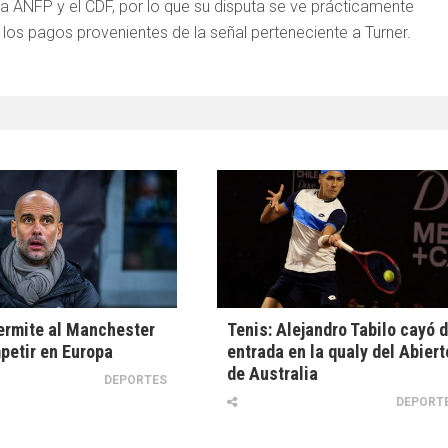
la ANFP y el CDF, por lo que su disputa se ve prácticamente
 los pagos provenientes de la señal perteneciente a Turner.
ermite al Manchester
Tenis: Alejandro Tabilo cayó 
petir en Europa
entrada en la qualy del Abiert
de Australia
DEPORTES
DEPORT