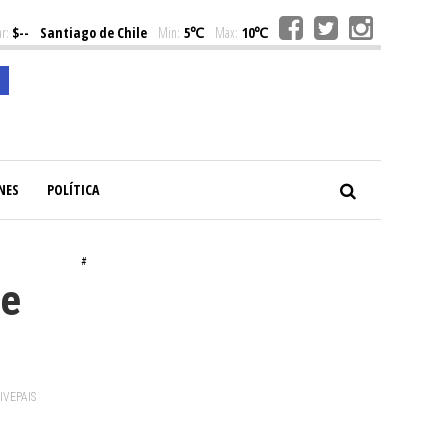
r:
$--
Santiago de Chile
Min:
5℃
Max:
10℃
NES
POLÍTICA
#
te
VIVEPAIS