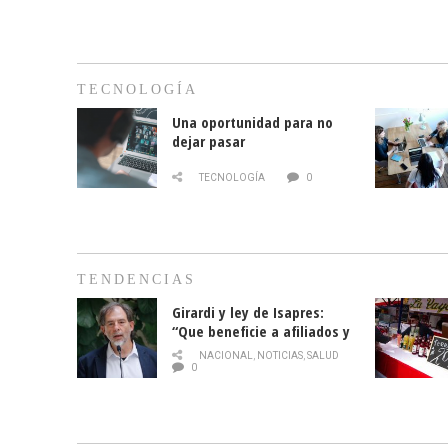
TECNOLOGÍA
Una oportunidad para no
dejar pasar
TECNOLOGÍA
0
TENDENCIAS
Girardi y ley de Isapres:
“Que beneficie a afiliados y
no legalice el abuso”
NACIONAL
,
NOTICIAS
,
SALUD
0