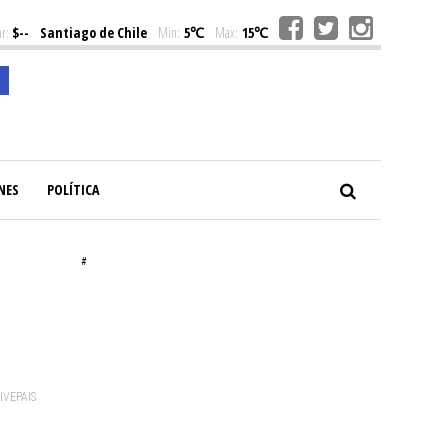
r:
$--
Santiago de Chile
Min:
5℃
Max:
15℃
NES
POLÍTICA
#
VIVEPAIS