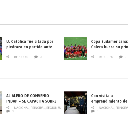
U. Católica fue citada por
Copa Sudamericana:
piedrazo en partido ante
Calera busca su pri
Deportes La Serena
triunfo ante Banfie
DEPORTES
0
DEPORTES
0
AL ALERO DE CONVENIO
Con visita a
INDAP – SE CAPACITA SOBRE
emprendimiento de
PLAGA DROSOPHILA SUZUKII
y llamado al rescate
NACIONAL
,
PRINCIPAL
,
REGIONES
NACIONAL
,
PRINCIP
historia campesina 
0
0
Nacional de INDAP 
la Semana del Turi