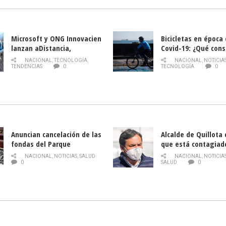
Microsoft y ONG Innovacien
Bicicletas en época
lanzan aDistancia,
Covid-19: ¿Qué cons
plataforma con cursos
momento de conduci
NACIONAL
,
TECNOLOGÍA
,
NACIONAL
,
NOTICIA
gratuitos online sobre
TENDENCIAS
0
TECNOLOGÍA
0
tecnología orientados a
emprendedores
Anuncian cancelación de las
Alcalde de Quillota
fondas del Parque
que está contagiad
O’Higgins debido al
COVID-19
NACIONAL
,
NOTICIAS
,
SALUD
NACIONAL
,
NOTICIA
coronavirus
0
SALUD
0