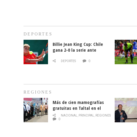
DEPORTES
Billie Jean King Cup: Chile
gana 2-0 la serie ante
Paraguay
DEPORTES
0
REGIONES
Más de cien mamografías
gratuitas en Taltal en el
mes de la prevención del
NACIONAL
,
PRINCIPAL
,
REGIONES
cáncer de mama
0