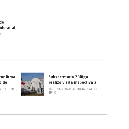
 de
iderar al
rlas?
S
,
 confirma
Subsecretario Zúñiga
o de
realizó visita inspectiva a
Hospital Modular Sótero del
S
,
REGIONES
,
NACIONAL
,
NOTICIAS
,
SALUD
Río
0