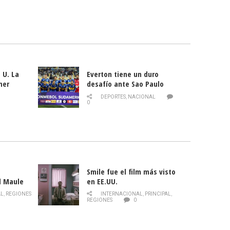
 U. La
Everton tiene un duro
mer
desafío ante Sao Paulo
ld
DEPORTES
,
NACIONAL
0
Smile fue el film más visto
l Maule
en EE.UU.
 de la
AL
,
REGIONES
INTERNACIONAL
,
PRINCIPAL
,
Director
REGIONES
0
celebra
smo