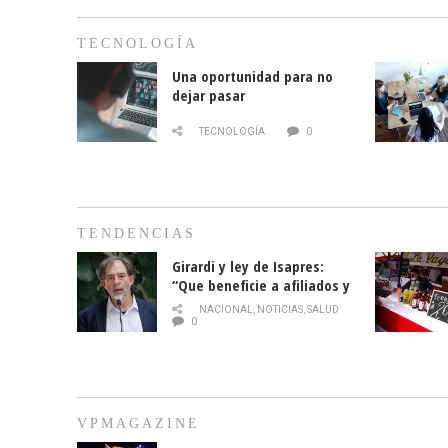
TECNOLOGÍA
Una oportunidad para no
dejar pasar
TECNOLOGÍA
0
TENDENCIAS
Girardi y ley de Isapres:
“Que beneficie a afiliados y
no legalice el abuso”
NACIONAL
,
NOTICIAS
,
SALUD
0
VPMAGAZINE