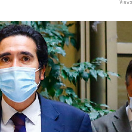
Views