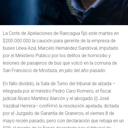
La Corte de Apelaciones de Rancagua fijó este martes en
$200.000.000 la caución para gerente de la empresa de
buses Línea Azul, Marcelo Hernández Sandoval, imputado
por el Ministerio Público por los delitos de homicidio y
lesiones de pasajeros de bus que volcó en la comuna de
San Francisco de Mostaza, en julio del año pasado.
En fallo dividido, la Sala de Turno del tribunal de alzada –
integrada por el ministro Pedro Caro Romero, el fiscal
judicial Álvaro Martínez Alarcón y el abogado (i) José
Irazábal Herrera– confirmó la resolución apelada, dictada
por el Juzgado de Garantía de Graneros, el viernes 8 de
mayo recién pasado, pero con declaración que rebaja en un