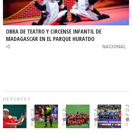
OBRA DE TEATRO Y CIRCENSE INFANTIL DE
MADAGASCAR EN EL PARQUE HURATDO
NACIONAL
DEPORTES
Billie
U.
Copa
Eve
DE
Jean
Católica
Sudamericana:
tie
DEPORTES
DEPORTES
DEPORTES
NA
King
fue
U.
un
0
0
0
0
Cup:
citada
La
dur
Chile
por
Calera
des