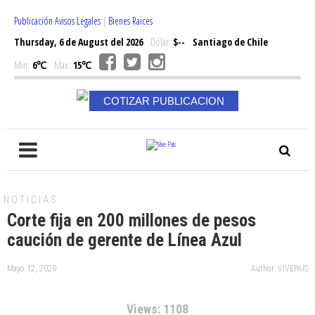
Publicación Avisos Legales
|
Bienes Raices
Thursday, 6 de August del 2026
Dólar:
$--
Santiago de Chile
Min:
6℃
Max:
15℃
COTIZAR PUBLICACION
NOTICIAS
Corte fija en 200 millones de pesos
caución de gerente de Línea Azul
Mayo 12, 2020
Author: VIVEPAIS
Views: 1108