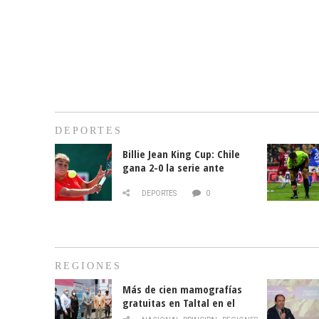
DEPORTES
Billie Jean King Cup: Chile
gana 2-0 la serie ante
Paraguay
DEPORTES
0
REGIONES
Más de cien mamografías
gratuitas en Taltal en el
mes de la prevención del