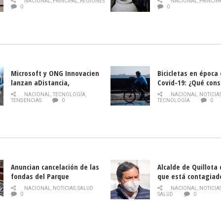
NACIONAL
,
PRINCIPAL
,
REGIONES
NACIONAL
,
PRINCIP
historia campesina 
0
0
Nacional de INDAP 
la Semana del Turi
Microsoft y ONG Innovacien
Bicicletas en época
lanzan aDistancia,
Covid-19: ¿Qué cons
plataforma con cursos
momento de conduci
NACIONAL
,
TECNOLOGÍA
,
NACIONAL
,
NOTICIA
gratuitos online sobre
TENDENCIAS
0
TECNOLOGÍA
0
tecnología orientados a
emprendedores
Anuncian cancelación de las
Alcalde de Quillota
fondas del Parque
que está contagiad
O’Higgins debido al
COVID-19
NACIONAL
,
NOTICIAS
,
SALUD
NACIONAL
,
NOTICIA
coronavirus
0
SALUD
0