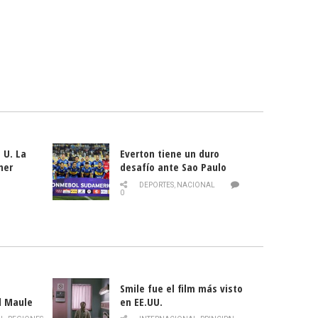
 U. La
Everton tiene un duro
mer
desafío ante Sao Paulo
ld
DEPORTES
,
NACIONAL
0
Smile fue el film más visto
l Maule
en EE.UU.
 de la