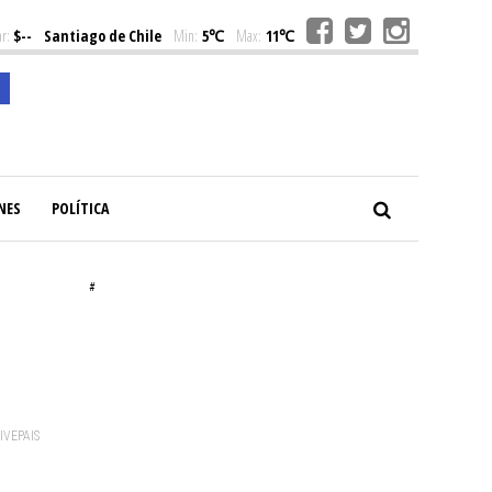
r:
$--
Santiago de Chile
Min:
5℃
Max:
11℃
NES
POLÍTICA
#
VIVEPAIS