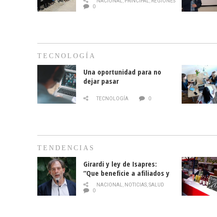
NACIONAL
,
PRINCIPAL
,
REGIONES
cáncer de mama
0
TECNOLOGÍA
Una oportunidad para no
dejar pasar
TECNOLOGÍA
0
TENDENCIAS
Girardi y ley de Isapres:
“Que beneficie a afiliados y
no legalice el abuso”
NACIONAL
,
NOTICIAS
,
SALUD
0