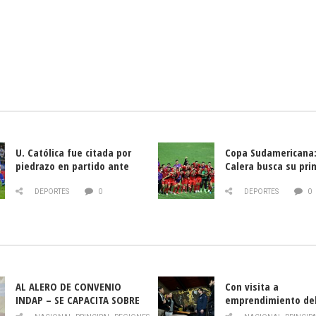
U. Católica fue citada por
Copa Sudamericana:
piedrazo en partido ante
Calera busca su pri
Deportes La Serena
triunfo ante Banfie
DEPORTES
0
DEPORTES
0
AL ALERO DE CONVENIO
Con visita a
INDAP – SE CAPACITA SOBRE
emprendimiento de
PLAGA DROSOPHILA SUZUKII
y llamado al rescate