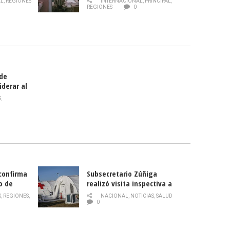
AL
,
REGIONES
INTERNACIONAL
,
PRINCIPAL
,
Director
REGIONES
0
celebra
smo
 de
iderar al
rlas?
S
,
 confirma
Subsecretario Zúñiga
o de
realizó visita inspectiva a
Hospital Modular Sótero del
S
,
REGIONES
,
NACIONAL
,
NOTICIAS
,
SALUD
Río
0