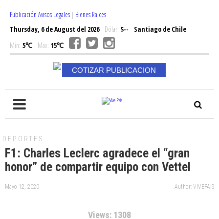
Publicación Avisos Legales
|
Bienes Raices
Thursday, 6 de August del 2026
Dólar:
$--
Santiago de Chile
Min:
5℃
Max:
15℃
COTIZAR PUBLICACION
DEPORTES
F1: Charles Leclerc agradece el “gran
honor” de compartir equipo con Vettel
Mayo 12, 2020
Author: VIVEPAIS
Views: 1308