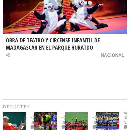
OBRA DE TEATRO Y CIRCENSE INFANTIL DE
MADAGASCAR EN EL PARQUE HURATDO
NACIONAL
DEPORTES
Billie
U.
Copa
Eve
DE
Jean
Católica
Sudamericana:
tie
DEPORTES
DEPORTES
DEPORTES
NA
King
fue
U.
un