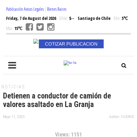
Publicación Avisos Legales
|
Bienes Raices
Friday, 7 de August del 2026
Dólar:
$--
Santiago de Chile
Min:
5℃
Max:
15℃
COTIZAR PUBLICACION
NOTICIAS
Detienen a conductor de camión de
valores asaltado en La Granja
Mayo 11, 2020
Author: VIVEPAIS
Views: 1151