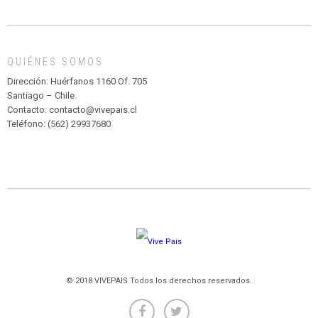
DE
MADAGASCAR
EN
EL
QUIÉNES SOMOS
PARQUE
HURATDO
Dirección: Huérfanos 1160 Of. 705
Santiago – Chile.
Contacto: contacto@vivepais.cl
Teléfono: (562) 29937680
© 2018 VIVEPAIS Todos los derechos reservados.