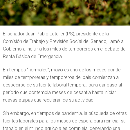
El senador Juan Pablo Letelier (PS), presidente de la
Comisión de Trabajo y Previsión Social del Senado, llamó al
Gobierno a incluir a los miles de temporeros en el debate de
Renta Básica de Emergencia.
En tiempos “normales”, mayo es uno de los meses donde
miles de temporeras y temporeros del país comienzan a
despedirse de su fuente laboral temporal, para dar paso al
período que contempla meses de cesantía hasta iniciar
nuevas etapas que requieran de su actividad.
Sin embargo, en tiempos de pandemia, la búsqueda de otras
fuentes laborales para los meses de espera para reiniciar su
trabajo en el mundo agrícola es compleja, generando una