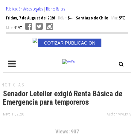
Publicación Avisos Legales
|
Bienes Raices
Friday, 7 de August del 2026
Dólar:
$--
Santiago de Chile
Min:
5℃
Max:
11℃
COTIZAR PUBLICACION
NOTICIAS
Senador Letelier exigió Renta Básica de
Emergencia para temporeros
Mayo 11, 2020
Author: VIVEPAIS
Views: 937