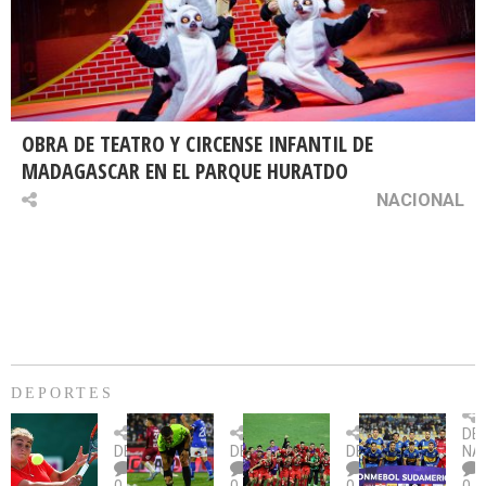
OBRA DE TEATRO Y CIRCENSE INFANTIL DE
MADAGASCAR EN EL PARQUE HURATDO
NACIONAL
DEPORTES
Billie
U.
Copa
Eve
DE
Jean
Católica
Sudamericana:
tie
DEPORTES
DEPORTES
DEPORTES
NA
King
fue
U.
un