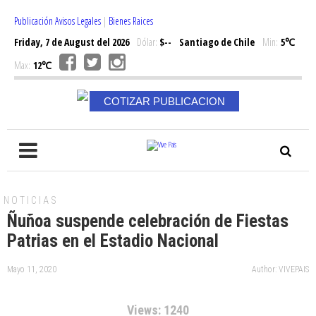
Publicación Avisos Legales
|
Bienes Raices
Friday, 7 de August del 2026
Dólar:
$--
Santiago de Chile
Min:
5℃
Max:
12℃
COTIZAR PUBLICACION
NOTICIAS
Ñuñoa suspende celebración de Fiestas
Patrias en el Estadio Nacional
Mayo 11, 2020
Author: VIVEPAIS
Views: 1240