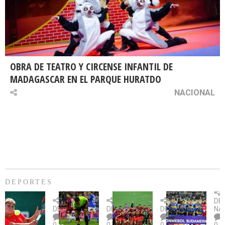
OBRA DE TEATRO Y CIRCENSE INFANTIL DE
MADAGASCAR EN EL PARQUE HURATDO
NACIONAL
DEPORTES
Billie
U.
Copa
Eve
DE
Jean
Católica
Sudamericana:
tie
DEPORTES
DEPORTES
DEPORTES
NA
King
fue
U.
un