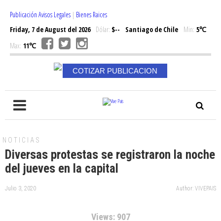
Publicación Avisos Legales
|
Bienes Raices
Friday, 7 de August del 2026
Dólar:
$--
Santiago de Chile
Min:
5℃
Max:
11℃
COTIZAR PUBLICACION
NOTICIAS
Diversas protestas se registraron la noche
del jueves en la capital
Julio 3, 2020
Author: VIVEPAIS
Views: 907