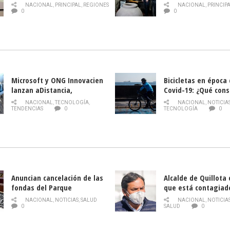
PLAGA DROSOPHILA SUZUKII
y llamado al rescate
NACIONAL
,
PRINCIPAL
,
REGIONES
NACIONAL
,
PRINCIP
historia campesina 
0
0
Nacional de INDAP 
la Semana del Turi
Microsoft y ONG Innovacien
Bicicletas en época
lanzan aDistancia,
Covid-19: ¿Qué cons
plataforma con cursos
momento de conduci
NACIONAL
,
TECNOLOGÍA
,
NACIONAL
,
NOTICIA
gratuitos online sobre
TENDENCIAS
0
TECNOLOGÍA
0
tecnología orientados a
emprendedores
Anuncian cancelación de las
Alcalde de Quillota
fondas del Parque
que está contagiad
O’Higgins debido al
COVID-19
NACIONAL
,
NOTICIAS
,
SALUD
NACIONAL
,
NOTICIA
coronavirus
0
SALUD
0