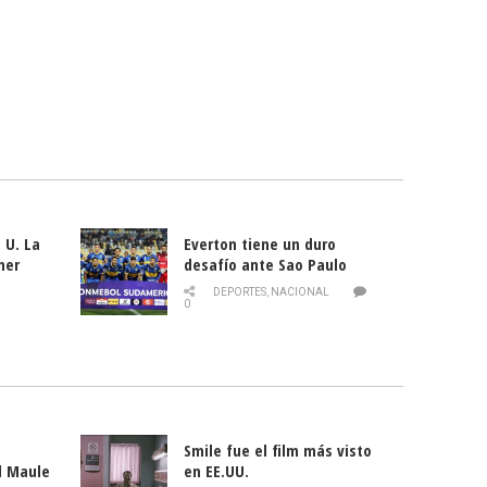
 U. La
Everton tiene un duro
mer
desafío ante Sao Paulo
ld
DEPORTES
,
NACIONAL
0
Smile fue el film más visto
l Maule
en EE.UU.