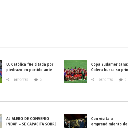
U. Católica fue citada por
Copa Sudamericana:
piedrazo en partido ante
Calera busca su pri
Deportes La Serena
triunfo ante Banfie
DEPORTES
0
DEPORTES
0
AL ALERO DE CONVENIO
Con visita a
INDAP – SE CAPACITA SOBRE
emprendimiento de