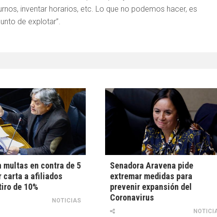
rnos, inventar horarios, etc. Lo que no podemos hacer, es
unto de explotar”.
n multas en contra de 5
Senadora Aravena pide
 carta a afiliados
extremar medidas para
tiro de 10%
prevenir expansión del
Coronavirus
NOTICIAS
NOTICI