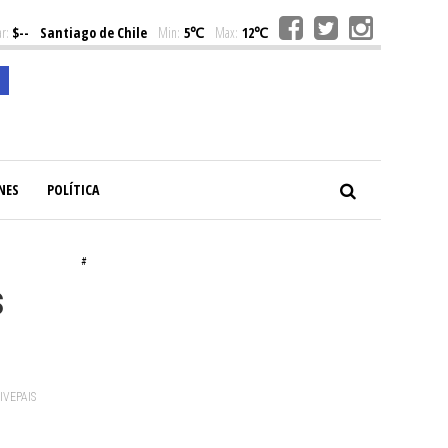
r:
$--
Santiago de Chile
Min:
5℃
Max:
12℃
NES
POLÍTICA
#
s
VIVEPAIS