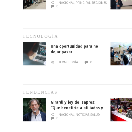
mes de la prevención del
NACIONAL
,
PRINCIPAL
,
REGIONES
cáncer de mama
0
TECNOLOGÍA
Una oportunidad para no
dejar pasar
TECNOLOGÍA
0
TENDENCIAS
Girardi y ley de Isapres:
“Que beneficie a afiliados y
no legalice el abuso”
NACIONAL
,
NOTICIAS
,
SALUD
0