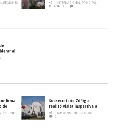
 de la
AL
,
REGIONES
INTERNACIONAL
,
PRINCIPAL
,
Director
REGIONES
0
celebra
smo
 de
iderar al
rlas?
S
,
 confirma
Subsecretario Zúñiga
o de
realizó visita inspectiva a
Hospital Modular Sótero del
S
,
REGIONES
,
NACIONAL
,
NOTICIAS
,
SALUD
Río
0