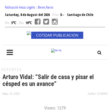
Publicación Avisos Legales
|
Bienes Raices
Saturday, 8 de August del 2026
Dólar:
$--
Santiago de Chile
Min:
5℃
Max:
10℃
COTIZAR PUBLICACION
DEPORTES
Arturo Vidal: “Salir de casa y pisar el
césped es un avance”
Mayo 10, 2020
Author: VIVEPAIS
Views: 1279