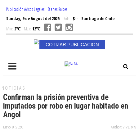
Publicación Avisos Legales
|
Bienes Raices
Sunday, 9 de August del 2026
Dólar:
$--
Santiago de Chile
Min:
2℃
Max:
12℃
COTIZAR PUBLICACION
NOTICIAS
Confirman la prisión preventiva de
imputados por robo en lugar habitado en
Angol
Mayo 8, 2020
Author: VIVEPAIS