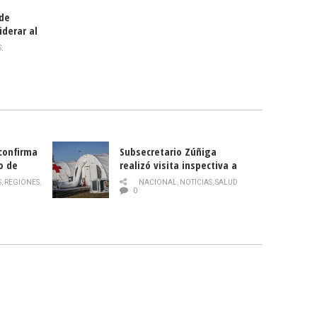
 de
iderar al
rlas?
S
,
 confirma
Subsecretario Zúñiga
o de
realizó visita inspectiva a
Hospital Modular Sótero del
S
,
REGIONES
,
NACIONAL
,
NOTICIAS
,
SALUD
Río
0