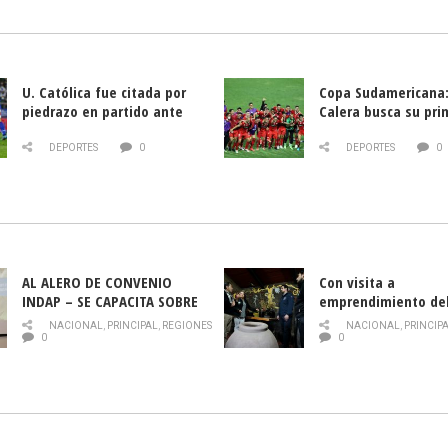
U. Católica fue citada por
Copa Sudamericana:
piedrazo en partido ante
Calera busca su pri
Deportes La Serena
triunfo ante Banfie
DEPORTES
0
DEPORTES
0
AL ALERO DE CONVENIO
Con visita a
INDAP – SE CAPACITA SOBRE
emprendimiento de
PLAGA DROSOPHILA SUZUKII
y llamado al rescate
NACIONAL
,
PRINCIPAL
,
REGIONES
NACIONAL
,
PRINCIP
historia campesina 
0
0
Nacional de INDAP 
la Semana del Turi