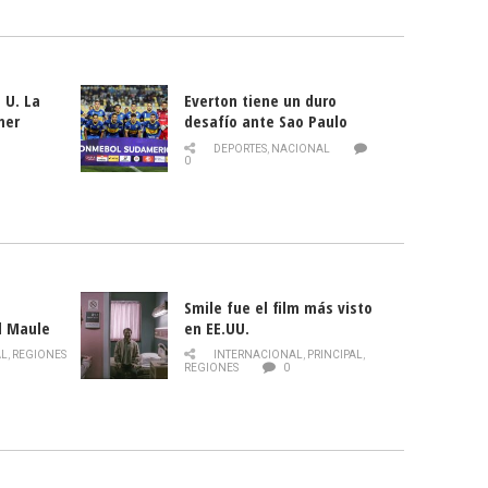
 U. La
Everton tiene un duro
mer
desafío ante Sao Paulo
ld
DEPORTES
,
NACIONAL
0
Smile fue el film más visto
l Maule
en EE.UU.
 de la
AL
,
REGIONES
INTERNACIONAL
,
PRINCIPAL
,
Director
REGIONES
0
celebra
smo