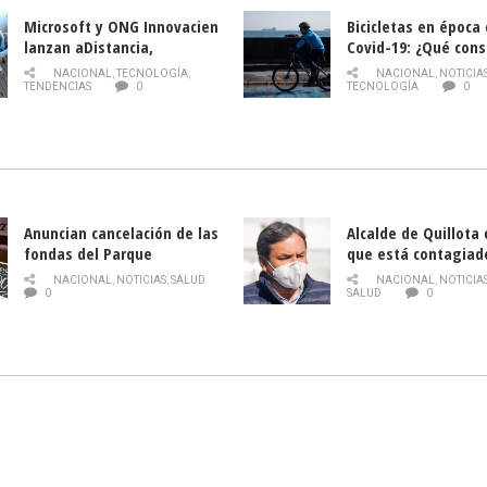
Microsoft y ONG Innovacien
Bicicletas en época
lanzan aDistancia,
Covid-19: ¿Qué cons
plataforma con cursos
momento de conduci
NACIONAL
,
TECNOLOGÍA
,
NACIONAL
,
NOTICIA
gratuitos online sobre
TENDENCIAS
0
TECNOLOGÍA
0
tecnología orientados a
emprendedores
Anuncian cancelación de las
Alcalde de Quillota
fondas del Parque
que está contagiad
O’Higgins debido al
COVID-19
NACIONAL
,
NOTICIAS
,
SALUD
NACIONAL
,
NOTICIA
coronavirus
0
SALUD
0