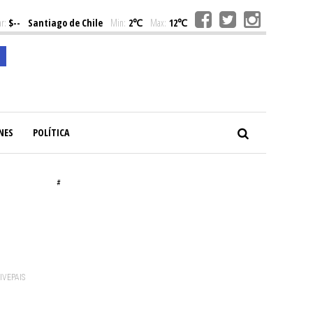
r:
$--
Santiago de Chile
Min:
2℃
Max:
12℃
NES
POLÍTICA
#
VIVEPAIS