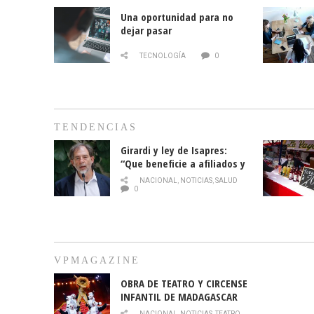
Una oportunidad para no
dejar pasar
TECNOLOGÍA
0
TENDENCIAS
Girardi y ley de Isapres:
“Que beneficie a afiliados y
no legalice el abuso”
NACIONAL
,
NOTICIAS
,
SALUD
0
VPMAGAZINE
OBRA DE TEATRO Y CIRCENSE
INFANTIL DE MADAGASCAR
EN EL PARQUE HURATDO
NACIONAL
,
NOTICIAS
,
TEATRO