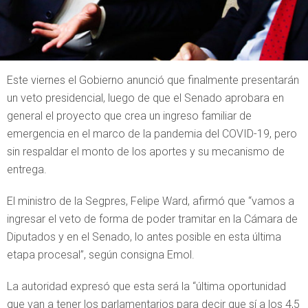
Este viernes el Gobierno anunció que finalmente presentarán
un veto presidencial, luego de que el Senado aprobara en
general el proyecto que crea un ingreso familiar de
emergencia en el marco de la pandemia del COVID-19, pero
sin respaldar el monto de los aportes y su mecanismo de
entrega.
El ministro de la Segpres, Felipe Ward, afirmó que “vamos a
ingresar el veto de forma de poder tramitar en la Cámara de
Diputados y en el Senado, lo antes posible en esta última
etapa procesal”, según consigna Emol.
La autoridad expresó que esta será la “última oportunidad
que van a tener los parlamentarios para decir que sí a los 4,5