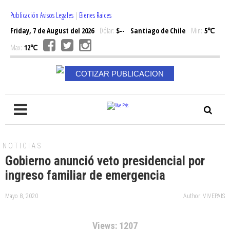
Publicación Avisos Legales
|
Bienes Raices
Friday, 7 de August del 2026
Dólar:
$--
Santiago de Chile
Min:
5℃
Max:
12℃
COTIZAR PUBLICACION
NOTICIAS
Gobierno anunció veto presidencial por
ingreso familiar de emergencia
Mayo 8, 2020
Author: VIVEPAIS
Views: 1207