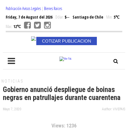
Publicación Avisos Legales
|
Bienes Raices
Friday, 7 de August del 2026
Dólar:
$--
Santiago de Chile
Min:
5℃
Max:
12℃
COTIZAR PUBLICACION
NOTICIAS
Gobierno anunció despliegue de boinas
negras en patrullajes durante cuarentena
Mayo 7, 2020
Author: VIVEPAIS
Views: 1236