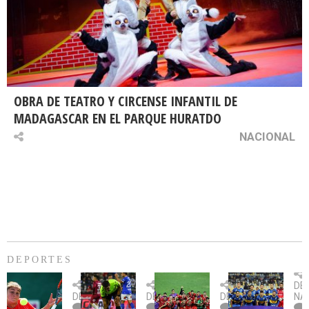
OBRA DE TEATRO Y CIRCENSE INFANTIL DE
MADAGASCAR EN EL PARQUE HURATDO
NACIONAL
DEPORTES
Billie
U.
Copa
Eve
DE
Jean
Católica
Sudamericana:
tie
DEPORTES
DEPORTES
DEPORTES
NA
King
fue
U.
un