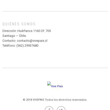
INFANTIL
DE
MADAGASCAR
EN
EL
QUIÉNES SOMOS
PARQUE
HURATDO
Dirección: Huérfanos 1160 Of. 705
Santiago – Chile.
Contacto: contacto@vivepais.cl
Teléfono: (562) 29937680
© 2018 VIVEPAIS Todos los derechos reservados.