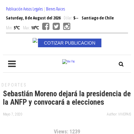
Publicación Avisos Legales
|
Bienes Raices
Saturday, 8 de August del 2026
Dólar:
$--
Santiago de Chile
Min:
5℃
Max:
10℃
COTIZAR PUBLICACION
DEPORTES
Sebastián Moreno dejará la presidencia de
la ANFP y convocará a elecciones
Mayo 7, 2020
Author: VIVEPAIS
Views: 1239