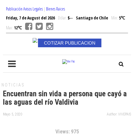
Publicación Avisos Legales
|
Bienes Raices
Friday, 7 de August del 2026
Dólar:
$--
Santiago de Chile
Min:
5℃
Max:
12℃
COTIZAR PUBLICACION
NOTICIAS
Encuentran sin vida a persona que cayó a
las aguas del río Valdivia
Mayo 5, 2020
Author: VIVEPAIS
Views: 975