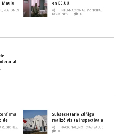
l Maule
en EE.UU.
 de la
AL
,
REGIONES
INTERNACIONAL
,
PRINCIPAL
,
Director
REGIONES
0
celebra
smo
 de
iderar al
rlas?
S
,
 confirma
Subsecretario Zúñiga
o de
realizó visita inspectiva a
Hospital Modular Sótero del
S
,
REGIONES
,
NACIONAL
,
NOTICIAS
,
SALUD
Río
0