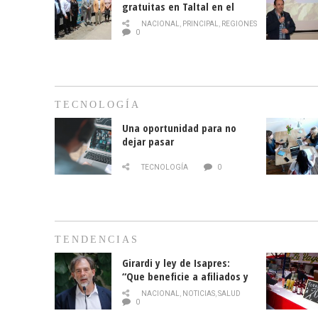
gratuitas en Taltal en el
mes de la prevención del
NACIONAL
,
PRINCIPAL
,
REGIONES
cáncer de mama
0
TECNOLOGÍA
Una oportunidad para no
dejar pasar
TECNOLOGÍA
0
TENDENCIAS
Girardi y ley de Isapres:
“Que beneficie a afiliados y
no legalice el abuso”
NACIONAL
,
NOTICIAS
,
SALUD
0