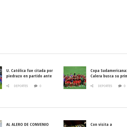
U. Católica fue citada por
Copa Sudamericana:
piedrazo en partido ante
Calera busca su pri
Deportes La Serena
triunfo ante Banfie
DEPORTES
0
DEPORTES
0
AL ALERO DE CONVENIO
Con visita a