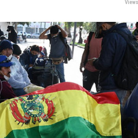
Views