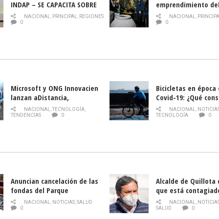
INDAP – SE CAPACITA SOBRE
emprendimiento de
PLAGA DROSOPHILA SUZUKII
y llamado al rescate
NACIONAL
,
PRINCIPAL
,
REGIONES
NACIONAL
,
PRINCIP
historia campesina 
0
0
Nacional de INDAP 
la Semana del Turi
Microsoft y ONG Innovacien
Bicicletas en época
lanzan aDistancia,
Covid-19: ¿Qué cons
plataforma con cursos
momento de conduci
NACIONAL
,
TECNOLOGÍA
,
NACIONAL
,
NOTICIA
gratuitos online sobre
TENDENCIAS
0
TECNOLOGÍA
0
tecnología orientados a
emprendedores
Anuncian cancelación de las
Alcalde de Quillota
fondas del Parque
que está contagiad
O’Higgins debido al
COVID-19
NACIONAL
,
NOTICIAS
,
SALUD
NACIONAL
,
NOTICIA
coronavirus
0
SALUD
0