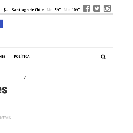
r:
$--
Santiago de Chile
Min:
5℃
Max:
10℃
NES
POLÍTICA
#
es
VIVEPAIS