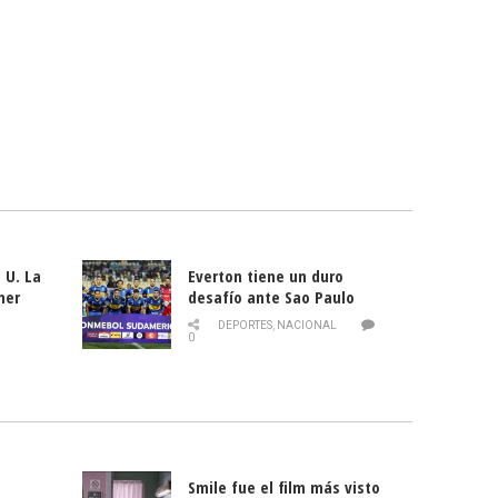
 U. La
Everton tiene un duro
mer
desafío ante Sao Paulo
ld
DEPORTES
,
NACIONAL
0
Smile fue el film más visto