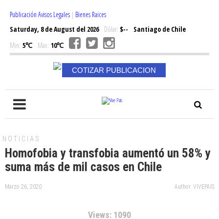
Publicación Avisos Legales
|
Bienes Raices
Saturday, 8 de August del 2026
Dólar:
$--
Santiago de Chile
Min:
5℃
Max:
10℃
COTIZAR PUBLICACION
NOTICIAS
Homofobia y transfobia aumentó un 58% y
suma más de mil casos en Chile
Marzo 26, 2020
Author: VIVEPAIS
Views: 1090