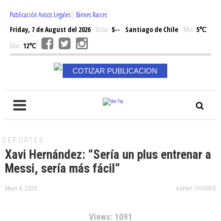
Publicación Avisos Legales
|
Bienes Raices
Friday, 7 de August del 2026
Dólar:
$--
Santiago de Chile
Min:
5℃
Max:
12℃
COTIZAR PUBLICACION
DEPORTES
Xavi Hernández: “Sería un plus entrenar a
Messi, sería más fácil”
Mayo 4, 2020
Author: VIVEPAIS
Views: 1091