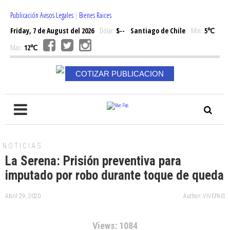
Publicación Avisos Legales
|
Bienes Raices
Friday, 7 de August del 2026
Dólar:
$--
Santiago de Chile
Min:
5℃
Max:
12℃
COTIZAR PUBLICACION
NOTICIAS
La Serena: Prisión preventiva para
imputado por robo durante toque de queda
Abril 29, 2020
Author: VIVEPAIS
Views: 1084