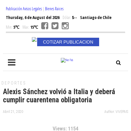
Publicación Avisos Legales
|
Bienes Raices
Thursday, 6 de August del 2026
Dólar:
$--
Santiago de Chile
Min:
5℃
Max:
15℃
COTIZAR PUBLICACION
DEPORTES
Alexis Sánchez volvió a Italia y deberá
cumplir cuarentena obligatoria
Abril 21, 2020
Author: VIVEPAIS
Views: 1154