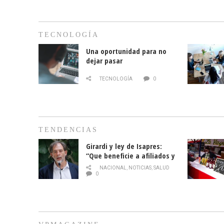
TECNOLOGÍA
Una oportunidad para no
dejar pasar
TECNOLOGÍA
0
TENDENCIAS
Girardi y ley de Isapres:
“Que beneficie a afiliados y
no legalice el abuso”
NACIONAL
,
NOTICIAS
,
SALUD
0