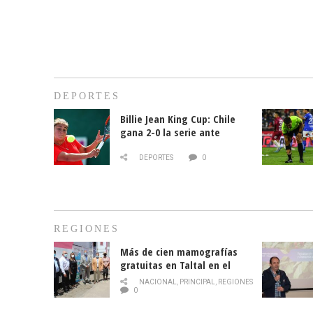
DEPORTES
Billie Jean King Cup: Chile
gana 2-0 la serie ante
Paraguay
DEPORTES
0
REGIONES
Más de cien mamografías
gratuitas en Taltal en el
mes de la prevención del
NACIONAL
,
PRINCIPAL
,
REGIONES
cáncer de mama
0