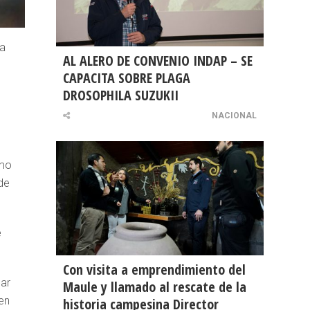
ma
AL ALERO DE CONVENIO INDAP – SE
CAPACITA SOBRE PLAGA
DROSOPHILA SUZUKII
NACIONAL
omo
de
e
Con visita a emprendimiento del
uar
Maule y llamado al rescate de la
 en
historia campesina Director