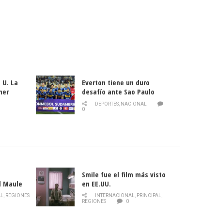
 U. La
Everton tiene un duro
mer
desafío ante Sao Paulo
ld
DEPORTES
,
NACIONAL
0
Smile fue el film más visto
l Maule
en EE.UU.
 de la
AL
,
REGIONES
INTERNACIONAL
,
PRINCIPAL
,
Director
REGIONES
0
celebra