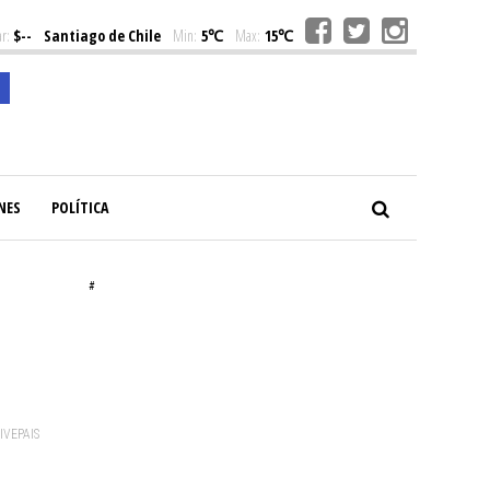
r:
$--
Santiago de Chile
Min:
5℃
Max:
15℃
NES
POLÍTICA
#
VIVEPAIS