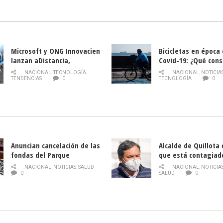
la Semana del Turi
Microsoft y ONG Innovacien
Bicicletas en época
lanzan aDistancia,
Covid-19: ¿Qué cons
plataforma con cursos
momento de conduci
NACIONAL
,
TECNOLOGÍA
,
NACIONAL
,
NOTICIA
gratuitos online sobre
TENDENCIAS
0
TECNOLOGÍA
0
tecnología orientados a
emprendedores
Anuncian cancelación de las
Alcalde de Quillota
fondas del Parque
que está contagiad
O’Higgins debido al
COVID-19
NACIONAL
,
NOTICIAS
,
SALUD
NACIONAL
,
NOTICIA
coronavirus
0
SALUD
0