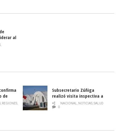
smo
 de
iderar al
rlas?
S
,
 confirma
Subsecretario Zúñiga
o de
realizó visita inspectiva a
Hospital Modular Sótero del
S
,
REGIONES
,
NACIONAL
,
NOTICIAS
,
SALUD
Río
0