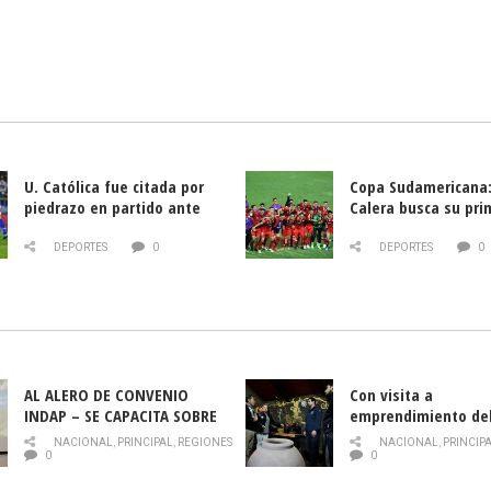
U. Católica fue citada por
Copa Sudamericana:
piedrazo en partido ante
Calera busca su pri
Deportes La Serena
triunfo ante Banfie
DEPORTES
0
DEPORTES
0
AL ALERO DE CONVENIO
Con visita a
INDAP – SE CAPACITA SOBRE
emprendimiento de
PLAGA DROSOPHILA SUZUKII
y llamado al rescate
NACIONAL
,
PRINCIPAL
,
REGIONES
NACIONAL
,
PRINCIP
historia campesina 
0
0
Nacional de INDAP 