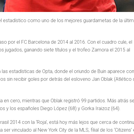
vel estadístico como uno de los mejores guardametas de la últi
aso por el FC Barcelona de 2014 al 2016. Con el cuadro cule, el
s jugados, ganando siete títulos y el trofeo Zamora el 2015 al
 a las estadísticas de Opta, donde el oriundo de Buin aparece c
 sin recibir goles por detrás del esloveno Jan Oblak (Atlético 
a en cero, mientras que Oblak registró 99 partidos. Más atrás s
os y los españoles Diego López (68) y Gorka Iraizoz (64).
Brasil 2014 con la ‘Roja’, está hoy más lejos que cerca de contin
a ser vinculado al New York City de la MLS, filial de los ‘Citizens’